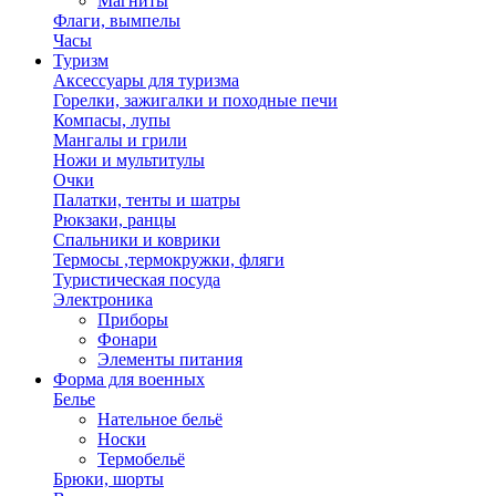
Магниты
Флаги, вымпелы
Часы
Туризм
Аксессуары для туризма
Горелки, зажигалки и походные печи
Компасы, лупы
Мангалы и грили
Ножи и мультитулы
Очки
Палатки, тенты и шатры
Рюкзаки, ранцы
Спальники и коврики
Термосы ,термокружки, фляги
Туристическая посуда
Электроника
Приборы
Фонари
Элементы питания
Форма для военных
Белье
Нательное бельё
Носки
Термобельё
Брюки, шорты