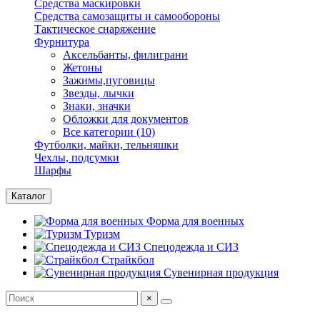
Средства маскировки
Средства самозащиты и самообороны
Тактическое снаряжение
Фурнитура
Аксельбанты, филиграни
Жетоны
Зажимы,пуговицы
Звезды, лычки
Знаки, значки
Обложки для документов
Все категории (10)
Футболки, майки, тельняшки
Чехлы, подсумки
Шарфы
Каталог
Форма для военных
Туризм
Спецодежда и СИЗ
Страйкбол
Сувенирная продукция
×