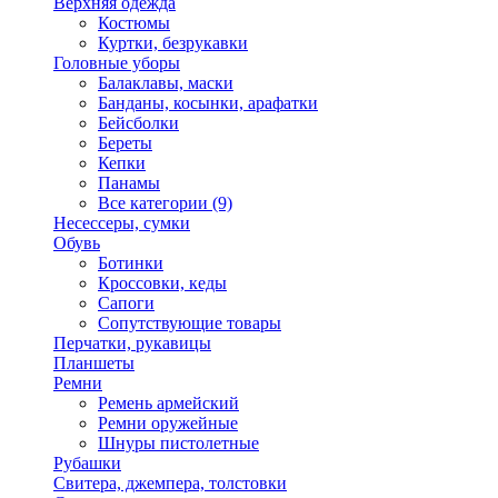
Верхняя одежда
Костюмы
Куртки, безрукавки
Головные уборы
Балаклавы, маски
Банданы, косынки, арафатки
Бейсболки
Береты
Кепки
Панамы
Все категории (9)
Несессеры, сумки
Обувь
Ботинки
Кроссовки, кеды
Сапоги
Сопутствующие товары
Перчатки, рукавицы
Планшеты
Ремни
Ремень армейский
Ремни оружейные
Шнуры пистолетные
Рубашки
Свитера, джемпера, толстовки