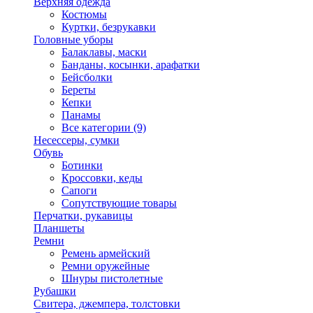
Верхняя одежда
Костюмы
Куртки, безрукавки
Головные уборы
Балаклавы, маски
Банданы, косынки, арафатки
Бейсболки
Береты
Кепки
Панамы
Все категории (9)
Несессеры, сумки
Обувь
Ботинки
Кроссовки, кеды
Сапоги
Сопутствующие товары
Перчатки, рукавицы
Планшеты
Ремни
Ремень армейский
Ремни оружейные
Шнуры пистолетные
Рубашки
Свитера, джемпера, толстовки