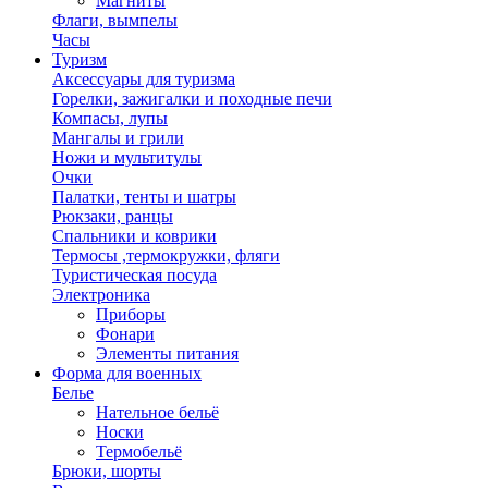
Магниты
Флаги, вымпелы
Часы
Туризм
Аксессуары для туризма
Горелки, зажигалки и походные печи
Компасы, лупы
Мангалы и грили
Ножи и мультитулы
Очки
Палатки, тенты и шатры
Рюкзаки, ранцы
Спальники и коврики
Термосы ,термокружки, фляги
Туристическая посуда
Электроника
Приборы
Фонари
Элементы питания
Форма для военных
Белье
Нательное бельё
Носки
Термобельё
Брюки, шорты