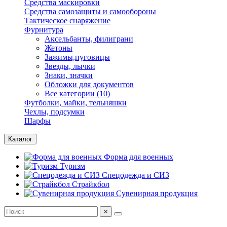
Средства маскировки
Средства самозащиты и самообороны
Тактическое снаряжение
Фурнитура
Аксельбанты, филиграни
Жетоны
Зажимы,пуговицы
Звезды, лычки
Знаки, значки
Обложки для документов
Все категории (10)
Футболки, майки, тельняшки
Чехлы, подсумки
Шарфы
Каталог
Форма для военных
Туризм
Спецодежда и СИЗ
Страйкбол
Сувенирная продукция
×