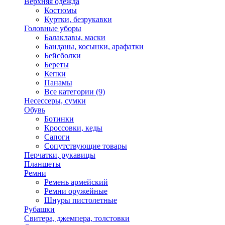
Верхняя одежда
Костюмы
Куртки, безрукавки
Головные уборы
Балаклавы, маски
Банданы, косынки, арафатки
Бейсболки
Береты
Кепки
Панамы
Все категории (9)
Несессеры, сумки
Обувь
Ботинки
Кроссовки, кеды
Сапоги
Сопутствующие товары
Перчатки, рукавицы
Планшеты
Ремни
Ремень армейский
Ремни оружейные
Шнуры пистолетные
Рубашки
Свитера, джемпера, толстовки