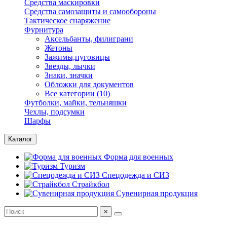
Средства маскировки
Средства самозащиты и самообороны
Тактическое снаряжение
Фурнитура
Аксельбанты, филиграни
Жетоны
Зажимы,пуговицы
Звезды, лычки
Знаки, значки
Обложки для документов
Все категории (10)
Футболки, майки, тельняшки
Чехлы, подсумки
Шарфы
Каталог
Форма для военных
Туризм
Спецодежда и СИЗ
Страйкбол
Сувенирная продукция
×