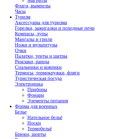
Магниты
Флаги, вымпелы
Часы
Туризм
Аксессуары для туризма
Горелки, зажигалки и походные печи
Компасы, лупы
Мангалы и грили
Ножи и мультитулы
Очки
Палатки, тенты и шатры
Рюкзаки, ранцы
Спальники и коврики
Термосы ,термокружки, фляги
Туристическая посуда
Электроника
Приборы
Фонари
Элементы питания
Форма для военных
Белье
Нательное бельё
Носки
Термобельё
Брюки, шорты