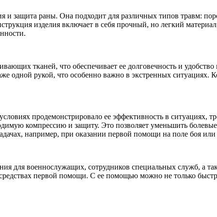
я и защита раны. Она подходит для различных типов травм: по
нструкция изделия включает в себя прочный, но легкий материа
нности.
ивающих тканей, что обеспечивает ее долговечность и удобство
аже одной рукой, что особенно важно в экстренных ситуациях. 
условиях продемонстрировало ее эффективность в ситуациях, т
ходимую компрессию и защиту. Это позволяет уменьшить болевы
адачах, например, при оказании первой помощи на поле боя или 
ия для военнослужащих, сотрудников специальных служб, а та
 средствах первой помощи. С ее помощью можно не только быстро