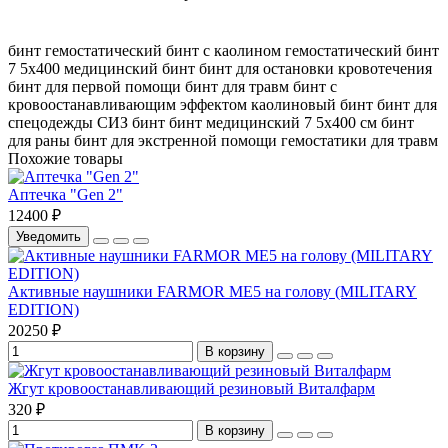
бинт гемостатический
бинт с каолином
гемостатический бинт
7
5х400
медицинский бинт
бинт для остановки кровотечения
бинт для первой помощи
бинт для травм
бинт с
кровоостанавливающим эффектом
каолиновый бинт
бинт для
спецодежды
СИЗ бинт
бинт медицинский 7
5х400 см
бинт
для раны
бинт для экстренной помощи
гемостатики для травм
Похожие товары
Аптечка "Gen 2"
12400 ₽
Уведомить
Активные наушники FARMOR ME5 на голову (MILITARY
EDITION)
20250 ₽
В корзину
Жгут кровоостанавливающий резиновый Виталфарм
320 ₽
В корзину