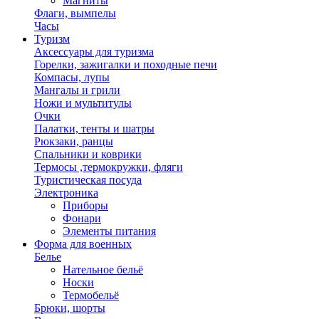
Магниты
Флаги, вымпелы
Часы
Туризм
Аксессуары для туризма
Горелки, зажигалки и походные печи
Компасы, лупы
Мангалы и грили
Ножи и мультитулы
Очки
Палатки, тенты и шатры
Рюкзаки, ранцы
Спальники и коврики
Термосы ,термокружки, фляги
Туристическая посуда
Электроника
Приборы
Фонари
Элементы питания
Форма для военных
Белье
Нательное бельё
Носки
Термобельё
Брюки, шорты