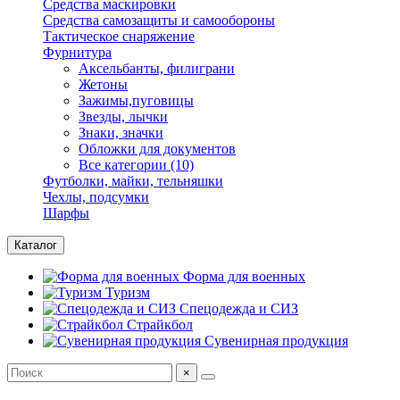
Средства маскировки
Средства самозащиты и самообороны
Тактическое снаряжение
Фурнитура
Аксельбанты, филиграни
Жетоны
Зажимы,пуговицы
Звезды, лычки
Знаки, значки
Обложки для документов
Все категории (10)
Футболки, майки, тельняшки
Чехлы, подсумки
Шарфы
Каталог
Форма для военных
Туризм
Спецодежда и СИЗ
Страйкбол
Сувенирная продукция
×