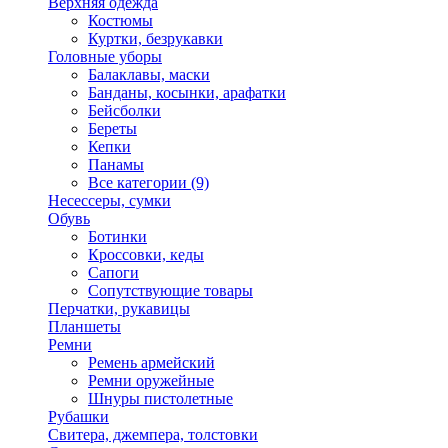
Верхняя одежда
Костюмы
Куртки, безрукавки
Головные уборы
Балаклавы, маски
Банданы, косынки, арафатки
Бейсболки
Береты
Кепки
Панамы
Все категории (9)
Несессеры, сумки
Обувь
Ботинки
Кроссовки, кеды
Сапоги
Сопутствующие товары
Перчатки, рукавицы
Планшеты
Ремни
Ремень армейский
Ремни оружейные
Шнуры пистолетные
Рубашки
Свитера, джемпера, толстовки