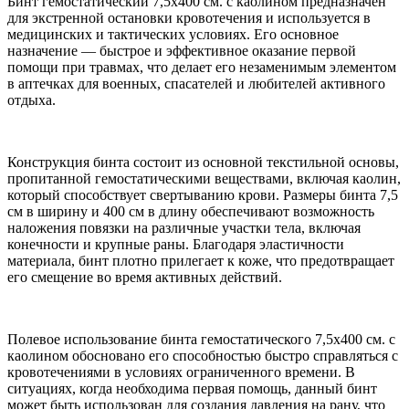
Бинт гемостатический 7,5х400 см. с каолином предназначен
для экстренной остановки кровотечения и используется в
медицинских и тактических условиях. Его основное
назначение — быстрое и эффективное оказание первой
помощи при травмах, что делает его незаменимым элементом
в аптечках для военных, спасателей и любителей активного
отдыха.
Конструкция бинта состоит из основной текстильной основы,
пропитанной гемостатическими веществами, включая каолин,
который способствует свертыванию крови. Размеры бинта 7,5
см в ширину и 400 см в длину обеспечивают возможность
наложения повязки на различные участки тела, включая
конечности и крупные раны. Благодаря эластичности
материала, бинт плотно прилегает к коже, что предотвращает
его смещение во время активных действий.
Полевое использование бинта гемостатического 7,5х400 см. с
каолином обосновано его способностью быстро справляться с
кровотечениями в условиях ограниченного времени. В
ситуациях, когда необходима первая помощь, данный бинт
может быть использован для создания давления на рану, что