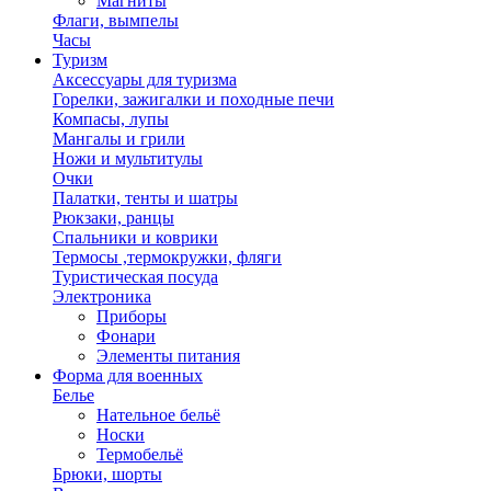
Магниты
Флаги, вымпелы
Часы
Туризм
Аксессуары для туризма
Горелки, зажигалки и походные печи
Компасы, лупы
Мангалы и грили
Ножи и мультитулы
Очки
Палатки, тенты и шатры
Рюкзаки, ранцы
Спальники и коврики
Термосы ,термокружки, фляги
Туристическая посуда
Электроника
Приборы
Фонари
Элементы питания
Форма для военных
Белье
Нательное бельё
Носки
Термобельё
Брюки, шорты