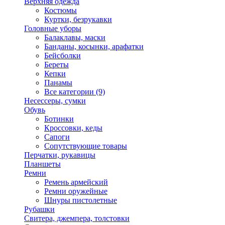
Верхняя одежда
Костюмы
Куртки, безрукавки
Головные уборы
Балаклавы, маски
Банданы, косынки, арафатки
Бейсболки
Береты
Кепки
Панамы
Все категории (9)
Несессеры, сумки
Обувь
Ботинки
Кроссовки, кеды
Сапоги
Сопутствующие товары
Перчатки, рукавицы
Планшеты
Ремни
Ремень армейский
Ремни оружейные
Шнуры пистолетные
Рубашки
Свитера, джемпера, толстовки