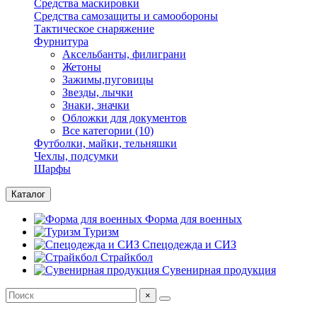
Средства маскировки
Средства самозащиты и самообороны
Тактическое снаряжение
Фурнитура
Аксельбанты, филиграни
Жетоны
Зажимы,пуговицы
Звезды, лычки
Знаки, значки
Обложки для документов
Все категории (10)
Футболки, майки, тельняшки
Чехлы, подсумки
Шарфы
Каталог
Форма для военных
Туризм
Спецодежда и СИЗ
Страйкбол
Сувенирная продукция
×