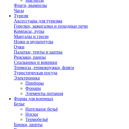
Магниты
Флаги, вымпелы
Часы
Туризм
Аксессуары для туризма
Горелки, зажигалки и походные печи
Компасы, лупы
Мангалы и грили
Ножи и мультитулы
Очки
Палатки, тенты и шатры
Рюкзаки, ранцы
Спальники и коврики
Термосы ,термокружки, фляги
Туристическая посуда
Электроника
Приборы
Фонари
Элементы питания
Форма для военных
Белье
Нательное бельё
Носки
Термобельё
Брюки, шорты