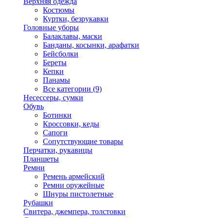
Верхняя одежда
Костюмы
Куртки, безрукавки
Головные уборы
Балаклавы, маски
Банданы, косынки, арафатки
Бейсболки
Береты
Кепки
Панамы
Все категории (9)
Несессеры, сумки
Обувь
Ботинки
Кроссовки, кеды
Сапоги
Сопутствующие товары
Перчатки, рукавицы
Планшеты
Ремни
Ремень армейский
Ремни оружейные
Шнуры пистолетные
Рубашки
Свитера, джемпера, толстовки