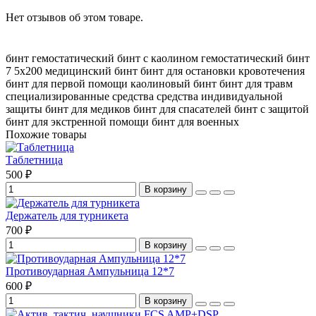
Нет отзывов об этом товаре.
бинт гемостатический
бинт с каолином
гемостатический бинт
7
5х200
медицинский бинт
бинт для остановки кровотечения
бинт для первой помощи
каолиновый бинт
бинт для травм
специализированные средства
средства индивидуальной
защиты
бинт для медиков
бинт для спасателей
бинт с защитой
бинт для экстренной помощи
бинт для военных
Похожие товары
Таблетница
500 ₽
В корзину
Держатель для турникета
700 ₽
В корзину
Противоударная Ампульница 12*7
600 ₽
В корзину