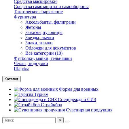
Средства маскировки
Средства самозащиты и самообороны
Тактическое снаряжение
Фурнитура
Аксельбанты, филиграни
Жетоны
Зажимы,пуговицы
Звезды, лычки
Знаки, значки
Обложки для документов
Все категории (10)
Футболки, майки, тельняшки
Чехлы, подсумки
Шарфы
Каталог
Форма для военных
Туризм
Спецодежда и СИЗ
Страйкбол
Сувенирная продукция
×