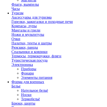
Магниты
Флаги, вымпелы
Часы
Туризм
Аксессуары для туризма
Горелки, зажигалки и походные печи
Компасы, лупы
Мангалы и грили
Ножи и мультитулы
Очки
Палатки, тенты и шатры
Рюкзаки, ранцы
Спальники и коврики
Термосы ,термокружки, фляги
Туристическая посуда
Электроника
Приборы
Фонари
Элементы питания
Форма для военных
Белье
Нательное бельё
Носки
Термобельё
Брюки, шорты