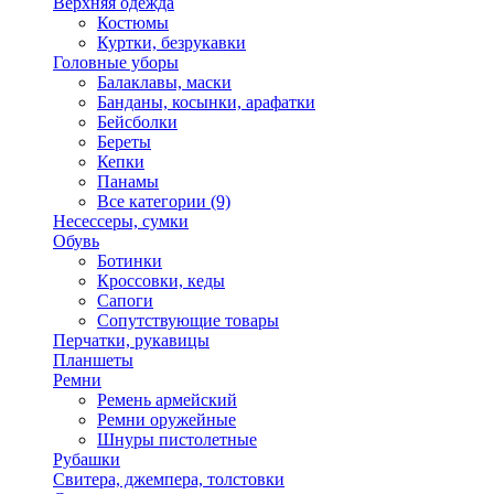
Верхняя одежда
Костюмы
Куртки, безрукавки
Головные уборы
Балаклавы, маски
Банданы, косынки, арафатки
Бейсболки
Береты
Кепки
Панамы
Все категории (9)
Несессеры, сумки
Обувь
Ботинки
Кроссовки, кеды
Сапоги
Сопутствующие товары
Перчатки, рукавицы
Планшеты
Ремни
Ремень армейский
Ремни оружейные
Шнуры пистолетные
Рубашки
Свитера, джемпера, толстовки