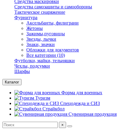
Средства маскировки
Средства самозащиты и самообороны
Тактическое снаряжение
Фурнитура
Аксельбанты, филиграни
Жетоны
Зажимы,пуговицы
Звезды, лычки
Знаки, значки
Обложки для документов
Все категории (10)
Футболки, майки, тельняшки
Чехлы, подсумки
Шарфы
Каталог
Форма для военных
Туризм
Спецодежда и СИЗ
Страйкбол
Сувенирная продукция
×