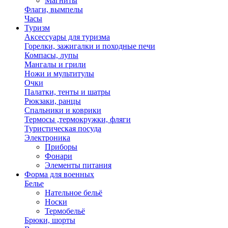
Магниты
Флаги, вымпелы
Часы
Туризм
Аксессуары для туризма
Горелки, зажигалки и походные печи
Компасы, лупы
Мангалы и грили
Ножи и мультитулы
Очки
Палатки, тенты и шатры
Рюкзаки, ранцы
Спальники и коврики
Термосы ,термокружки, фляги
Туристическая посуда
Электроника
Приборы
Фонари
Элементы питания
Форма для военных
Белье
Нательное бельё
Носки
Термобельё
Брюки, шорты