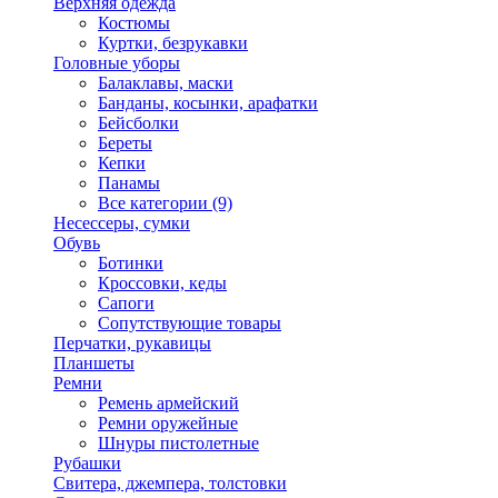
Верхняя одежда
Костюмы
Куртки, безрукавки
Головные уборы
Балаклавы, маски
Банданы, косынки, арафатки
Бейсболки
Береты
Кепки
Панамы
Все категории (9)
Несессеры, сумки
Обувь
Ботинки
Кроссовки, кеды
Сапоги
Сопутствующие товары
Перчатки, рукавицы
Планшеты
Ремни
Ремень армейский
Ремни оружейные
Шнуры пистолетные
Рубашки
Свитера, джемпера, толстовки