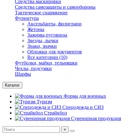
Средства маскировки
Средства самозащиты и самообороны
Тактическое снаряжение
Фурнитура
Аксельбанты, филиграни
Жетоны
Зажимы,пуговицы
Звезды, лычки
Знаки, значки
Обложки для документов
Все категории (10)
Футболки, майки, тельняшки
Чехлы, подсумки
Шарфы
Каталог
Форма для военных
Туризм
Спецодежда и СИЗ
Страйкбол
Сувенирная продукция
×