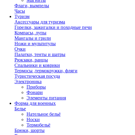
Магниты
Флаги, вымпелы
Часы
Туризм
Аксессуары для туризма
Горелки, зажигалки и походные печи
Компасы, лупы
Мангалы и грили
Ножи и мультитулы
Очки
Палатки, тенты и шатры
Рюкзаки, ранцы
Спальники и коврики
Термосы ,термокружки, фляги
Туристическая посуда
Электроника
Приборы
Фонари
Элементы питания
Форма для военных
Белье
Нательное бельё
Носки
Термобельё
Брюки, шорты