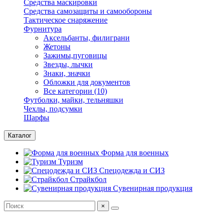
Средства маскировки
Средства самозащиты и самообороны
Тактическое снаряжение
Фурнитура
Аксельбанты, филиграни
Жетоны
Зажимы,пуговицы
Звезды, лычки
Знаки, значки
Обложки для документов
Все категории (10)
Футболки, майки, тельняшки
Чехлы, подсумки
Шарфы
Каталог
Форма для военных
Туризм
Спецодежда и СИЗ
Страйкбол
Сувенирная продукция
×