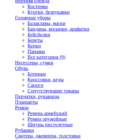
Верхняя одежда
Костюмы
Куртки, безрукавки
Головные уборы
Балаклавы, маски
Банданы, косынки, арафатки
Бейсболки
Береты
Кепки
Панамы
Все категории (9)
Несессеры, сумки
Обувь
Ботинки
Кроссовки, кеды
Сапоги
Сопутствующие товары
Перчатки, рукавицы
Планшеты
Ремни
Ремень армейский
Ремни оружейные
Шнуры пистолетные
Рубашки
Свитера, джемпера, толстовки