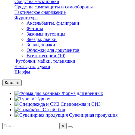
Средства маскировки
Средства самозащиты и самообороны
Тактическое снаряжение
Фурнитура
Аксельбанты, филиграни
Жетоны
Зажимы,пуговицы
Звезды, лычки
Знаки, значки
Обложки для документов
Все категории (10)
Футболки, майки, тельняшки
Чехлы, подсумки
Шарфы
Каталог
Форма для военных
Туризм
Спецодежда и СИЗ
Страйкбол
Сувенирная продукция
×