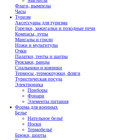
Магниты
Флаги, вымпелы
Часы
Туризм
Аксессуары для туризма
Горелки, зажигалки и походные печи
Компасы, лупы
Мангалы и грили
Ножи и мультитулы
Очки
Палатки, тенты и шатры
Рюкзаки, ранцы
Спальники и коврики
Термосы ,термокружки, фляги
Туристическая посуда
Электроника
Приборы
Фонари
Элементы питания
Форма для военных
Белье
Нательное бельё
Носки
Термобельё
Брюки, шорты