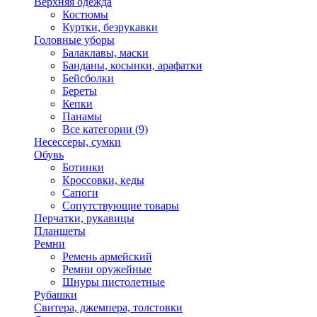
Верхняя одежда
Костюмы
Куртки, безрукавки
Головные уборы
Балаклавы, маски
Банданы, косынки, арафатки
Бейсболки
Береты
Кепки
Панамы
Все категории (9)
Несессеры, сумки
Обувь
Ботинки
Кроссовки, кеды
Сапоги
Сопутствующие товары
Перчатки, рукавицы
Планшеты
Ремни
Ремень армейский
Ремни оружейные
Шнуры пистолетные
Рубашки
Свитера, джемпера, толстовки