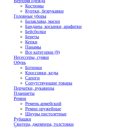
Верхняя одежда
Костюмы
Куртки, безрукавки
Головные уборы
Балаклавы, маски
Банданы, косынки, арафатки
Бейсболки
Береты
Кепки
Панамы
Все категории (9)
Несессеры, сумки
Обувь
Ботинки
Кроссовки, кеды
Сапоги
Сопутствующие товары
Перчатки, рукавицы
Планшеты
Ремни
Ремень армейский
Ремни оружейные
Шнуры пистолетные
Рубашки
Свитера, джемпера, толстовки