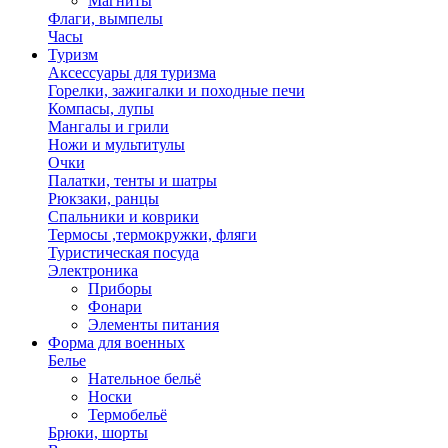
Магниты
Флаги, вымпелы
Часы
Туризм
Аксессуары для туризма
Горелки, зажигалки и походные печи
Компасы, лупы
Мангалы и грили
Ножи и мультитулы
Очки
Палатки, тенты и шатры
Рюкзаки, ранцы
Спальники и коврики
Термосы ,термокружки, фляги
Туристическая посуда
Электроника
Приборы
Фонари
Элементы питания
Форма для военных
Белье
Нательное бельё
Носки
Термобельё
Брюки, шорты