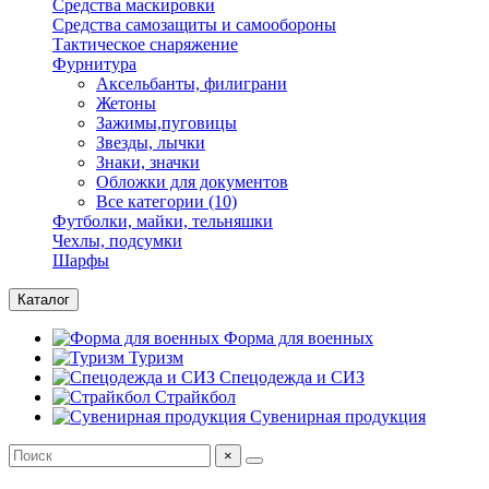
Средства маскировки
Средства самозащиты и самообороны
Тактическое снаряжение
Фурнитура
Аксельбанты, филиграни
Жетоны
Зажимы,пуговицы
Звезды, лычки
Знаки, значки
Обложки для документов
Все категории (10)
Футболки, майки, тельняшки
Чехлы, подсумки
Шарфы
Каталог
Форма для военных
Туризм
Спецодежда и СИЗ
Страйкбол
Сувенирная продукция
×