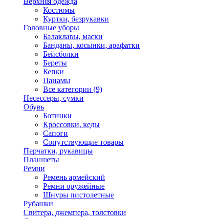
Верхняя одежда
Костюмы
Куртки, безрукавки
Головные уборы
Балаклавы, маски
Банданы, косынки, арафатки
Бейсболки
Береты
Кепки
Панамы
Все категории (9)
Несессеры, сумки
Обувь
Ботинки
Кроссовки, кеды
Сапоги
Сопутствующие товары
Перчатки, рукавицы
Планшеты
Ремни
Ремень армейский
Ремни оружейные
Шнуры пистолетные
Рубашки
Свитера, джемпера, толстовки