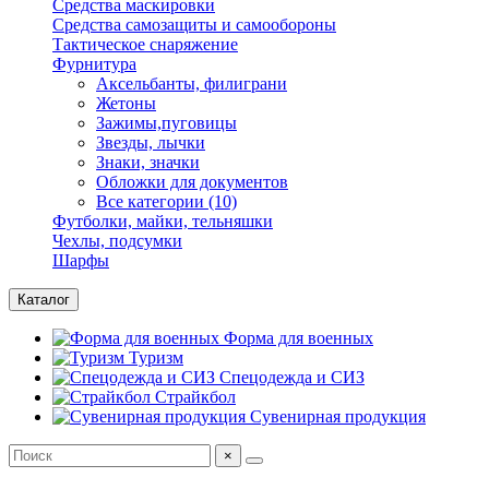
Средства маскировки
Средства самозащиты и самообороны
Тактическое снаряжение
Фурнитура
Аксельбанты, филиграни
Жетоны
Зажимы,пуговицы
Звезды, лычки
Знаки, значки
Обложки для документов
Все категории (10)
Футболки, майки, тельняшки
Чехлы, подсумки
Шарфы
Каталог
Форма для военных
Туризм
Спецодежда и СИЗ
Страйкбол
Сувенирная продукция
×