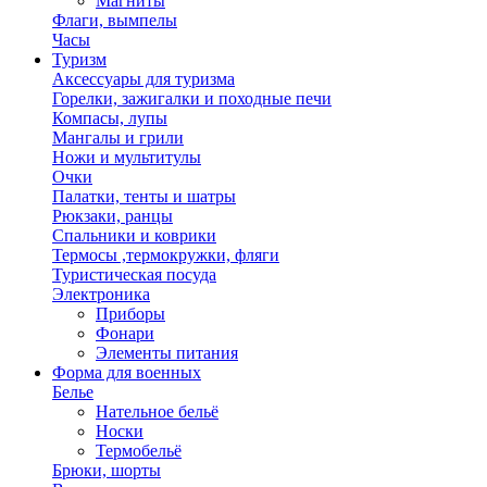
Магниты
Флаги, вымпелы
Часы
Туризм
Аксессуары для туризма
Горелки, зажигалки и походные печи
Компасы, лупы
Мангалы и грили
Ножи и мультитулы
Очки
Палатки, тенты и шатры
Рюкзаки, ранцы
Спальники и коврики
Термосы ,термокружки, фляги
Туристическая посуда
Электроника
Приборы
Фонари
Элементы питания
Форма для военных
Белье
Нательное бельё
Носки
Термобельё
Брюки, шорты