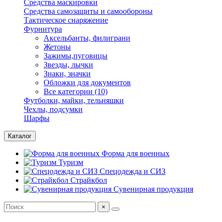
Средства маскировки
Средства самозащиты и самообороны
Тактическое снаряжение
Фурнитура
Аксельбанты, филиграни
Жетоны
Зажимы,пуговицы
Звезды, лычки
Знаки, значки
Обложки для документов
Все категории (10)
Футболки, майки, тельняшки
Чехлы, подсумки
Шарфы
Каталог
Форма для военных
Туризм
Спецодежда и СИЗ
Страйкбол
Сувенирная продукция
×