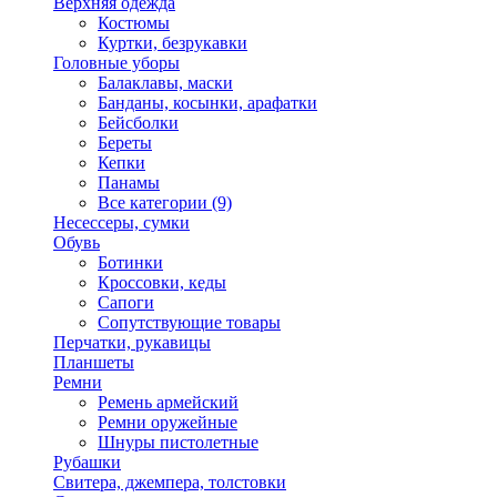
Верхняя одежда
Костюмы
Куртки, безрукавки
Головные уборы
Балаклавы, маски
Банданы, косынки, арафатки
Бейсболки
Береты
Кепки
Панамы
Все категории (9)
Несессеры, сумки
Обувь
Ботинки
Кроссовки, кеды
Сапоги
Сопутствующие товары
Перчатки, рукавицы
Планшеты
Ремни
Ремень армейский
Ремни оружейные
Шнуры пистолетные
Рубашки
Свитера, джемпера, толстовки