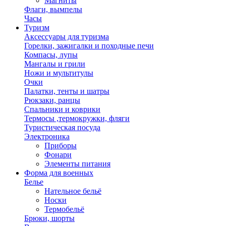
Магниты
Флаги, вымпелы
Часы
Туризм
Аксессуары для туризма
Горелки, зажигалки и походные печи
Компасы, лупы
Мангалы и грили
Ножи и мультитулы
Очки
Палатки, тенты и шатры
Рюкзаки, ранцы
Спальники и коврики
Термосы ,термокружки, фляги
Туристическая посуда
Электроника
Приборы
Фонари
Элементы питания
Форма для военных
Белье
Нательное бельё
Носки
Термобельё
Брюки, шорты