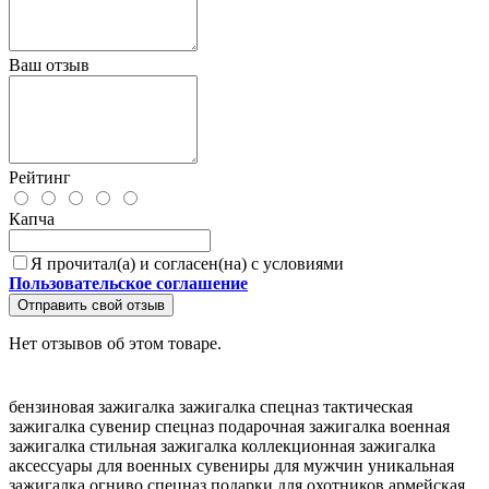
Ваш отзыв
Рейтинг
Капча
Я прочитал(а) и согласен(на) с условиями
Пользовательское соглашение
Отправить свой отзыв
Нет отзывов об этом товаре.
бензиновая зажигалка
зажигалка спецназ
тактическая
зажигалка
сувенир спецназ
подарочная зажигалка
военная
зажигалка
стильная зажигалка
коллекционная зажигалка
аксессуары для военных
сувениры для мужчин
уникальная
зажигалка
огниво спецназ
подарки для охотников
армейская