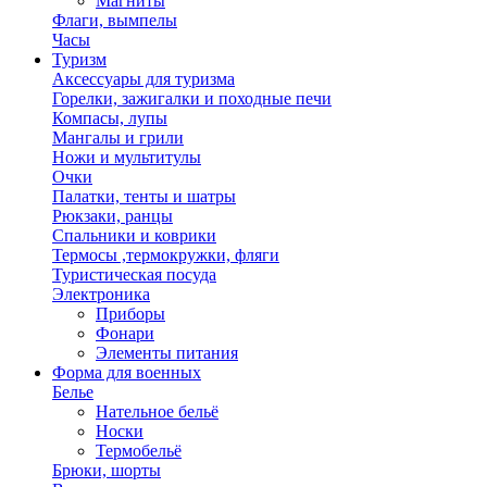
Магниты
Флаги, вымпелы
Часы
Туризм
Аксессуары для туризма
Горелки, зажигалки и походные печи
Компасы, лупы
Мангалы и грили
Ножи и мультитулы
Очки
Палатки, тенты и шатры
Рюкзаки, ранцы
Спальники и коврики
Термосы ,термокружки, фляги
Туристическая посуда
Электроника
Приборы
Фонари
Элементы питания
Форма для военных
Белье
Нательное бельё
Носки
Термобельё
Брюки, шорты