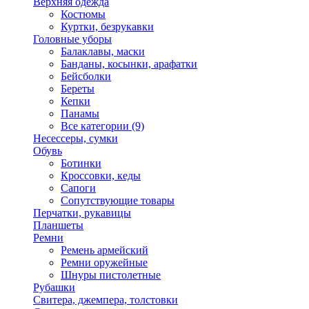
Верхняя одежда
Костюмы
Куртки, безрукавки
Головные уборы
Балаклавы, маски
Банданы, косынки, арафатки
Бейсболки
Береты
Кепки
Панамы
Все категории (9)
Несессеры, сумки
Обувь
Ботинки
Кроссовки, кеды
Сапоги
Сопутствующие товары
Перчатки, рукавицы
Планшеты
Ремни
Ремень армейский
Ремни оружейные
Шнуры пистолетные
Рубашки
Свитера, джемпера, толстовки