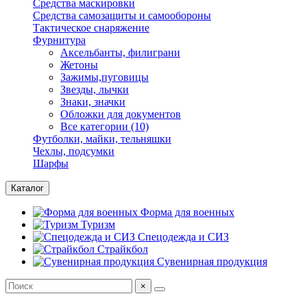
Средства маскировки
Средства самозащиты и самообороны
Тактическое снаряжение
Фурнитура
Аксельбанты, филиграни
Жетоны
Зажимы,пуговицы
Звезды, лычки
Знаки, значки
Обложки для документов
Все категории (10)
Футболки, майки, тельняшки
Чехлы, подсумки
Шарфы
Каталог
Форма для военных
Туризм
Спецодежда и СИЗ
Страйкбол
Сувенирная продукция
×