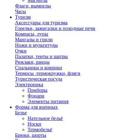
Магниты
Флаги, вымпелы
Часы
Туризм
Аксессуары для туризма
Горелки, зажигалки и походные печи
Компасы, лупы
Мангалы и грили
Ножи и мультитулы
Очки
Палатки, тенты и шатры
Рюкзаки, ранцы
Спальники и коврики
Термосы ,термокружки, фляги
Туристическая посуда
Электроника
Приборы
Фонари
Элементы питания
Форма для военных
Белье
Нательное бельё
Носки
Термобельё
Брюки, шорты