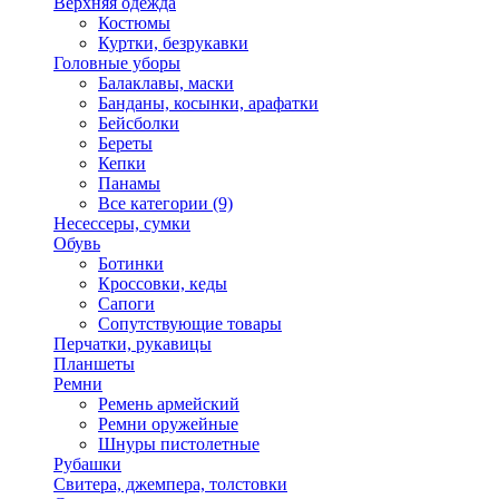
Верхняя одежда
Костюмы
Куртки, безрукавки
Головные уборы
Балаклавы, маски
Банданы, косынки, арафатки
Бейсболки
Береты
Кепки
Панамы
Все категории (9)
Несессеры, сумки
Обувь
Ботинки
Кроссовки, кеды
Сапоги
Сопутствующие товары
Перчатки, рукавицы
Планшеты
Ремни
Ремень армейский
Ремни оружейные
Шнуры пистолетные
Рубашки
Свитера, джемпера, толстовки