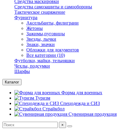
Средства маскировки
Средства самозащиты и самообороны
Тактическое снаряжение
Фурнитура
Аксельбанты, филиграни
Жетоны
Зажимы,пуговицы
Звезды, лычки
Знаки, значки
Обложки для документов
Все категории (10)
Футболки, майки, тельняшки
Чехлы, подсумки
Шарфы
Каталог
Форма для военных
Туризм
Спецодежда и СИЗ
Страйкбол
Сувенирная продукция
×