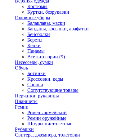
Верхняя одежда
Костюмы
Куртки, безрукавки
Головные уборы
Балаклавы, маски
Банданы, косынки, арафатки
Бейсболки
Береты
Кепки
Панамы
Все категории (9)
Несессеры, сумки
Обувь
Ботинки
Кроссовки, кеды
Сапоги
Сопутствующие товары
Перчатки, рукавицы
Планшеты
Ремни
Ремень армейский
Ремни оружейные
Шнуры пистолетные
Рубашки
Свитера, джемпера, толстовки