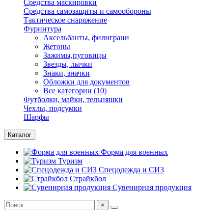
Средства маскировки
Средства самозащиты и самообороны
Тактическое снаряжение
Фурнитура
Аксельбанты, филиграни
Жетоны
Зажимы,пуговицы
Звезды, лычки
Знаки, значки
Обложки для документов
Все категории (10)
Футболки, майки, тельняшки
Чехлы, подсумки
Шарфы
Каталог
Форма для военных
Туризм
Спецодежда и СИЗ
Страйкбол
Сувенирная продукция
×