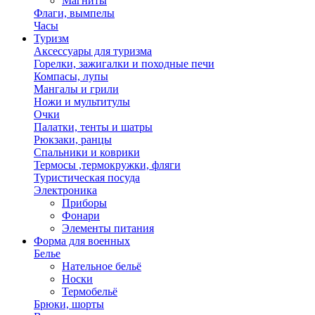
Магниты
Флаги, вымпелы
Часы
Туризм
Аксессуары для туризма
Горелки, зажигалки и походные печи
Компасы, лупы
Мангалы и грили
Ножи и мультитулы
Очки
Палатки, тенты и шатры
Рюкзаки, ранцы
Спальники и коврики
Термосы ,термокружки, фляги
Туристическая посуда
Электроника
Приборы
Фонари
Элементы питания
Форма для военных
Белье
Нательное бельё
Носки
Термобельё
Брюки, шорты