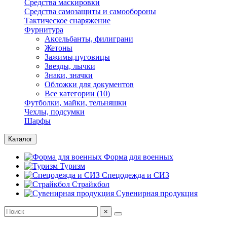
Средства маскировки
Средства самозащиты и самообороны
Тактическое снаряжение
Фурнитура
Аксельбанты, филиграни
Жетоны
Зажимы,пуговицы
Звезды, лычки
Знаки, значки
Обложки для документов
Все категории (10)
Футболки, майки, тельняшки
Чехлы, подсумки
Шарфы
Каталог
Форма для военных
Туризм
Спецодежда и СИЗ
Страйкбол
Сувенирная продукция
×