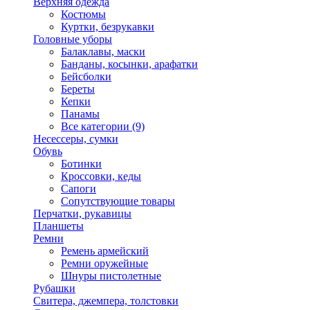
Верхняя одежда
Костюмы
Куртки, безрукавки
Головные уборы
Балаклавы, маски
Банданы, косынки, арафатки
Бейсболки
Береты
Кепки
Панамы
Все категории (9)
Несессеры, сумки
Обувь
Ботинки
Кроссовки, кеды
Сапоги
Сопутствующие товары
Перчатки, рукавицы
Планшеты
Ремни
Ремень армейский
Ремни оружейные
Шнуры пистолетные
Рубашки
Свитера, джемпера, толстовки