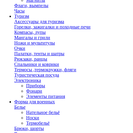
Магниты
Флаги, вымпелы
Часы
Туризм
Аксессуары для туризма
Горелки, зажигалки и походные печи
Компасы, лупы
Мангалы и грили
Ножи и мультитулы
Очки
Палатки, тенты и шатры
Рюкзаки, ранцы
Спальники и коврики
Термосы ,термокружки, фляги
Туристическая посуда
Электроника
Приборы
Фонари
Элементы питания
Форма для военных
Белье
Нательное бельё
Носки
Термобельё
Брюки, шорты