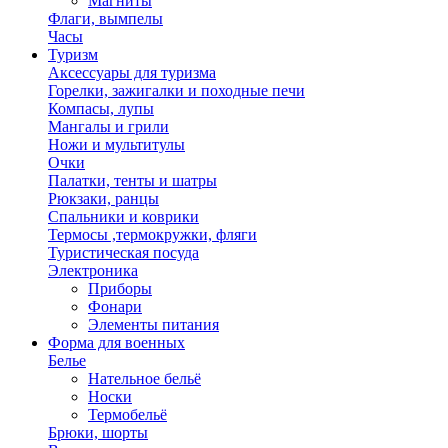
Магниты
Флаги, вымпелы
Часы
Туризм
Аксессуары для туризма
Горелки, зажигалки и походные печи
Компасы, лупы
Мангалы и грили
Ножи и мультитулы
Очки
Палатки, тенты и шатры
Рюкзаки, ранцы
Спальники и коврики
Термосы ,термокружки, фляги
Туристическая посуда
Электроника
Приборы
Фонари
Элементы питания
Форма для военных
Белье
Нательное бельё
Носки
Термобельё
Брюки, шорты