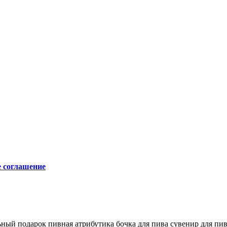
е соглашение
ьный подарок
пивная атрибутика
бочка для пива
сувенир для пи