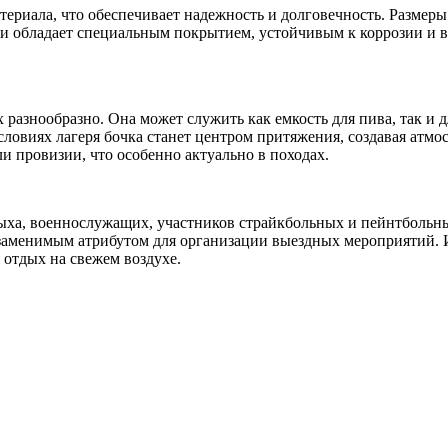
ериала, что обеспечивает надежность и долговечность. Размеры б
ки обладает специальным покрытием, устойчивым к коррозии и в
разнообразно. Она может служить как емкость для пива, так и д
условиях лагеря бочка станет центром притяжения, создавая атм
и провизии, что особенно актуально в походах.
ха, военнослужащих, участников страйкбольных и пейнтбольных 
езаменимым атрибутом для организации выездных мероприятий. 
отдых на свежем воздухе.