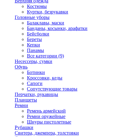
Верхняя одежда
Костюмы
Куртки, безрукавки
Головные уборы
Балаклавы, маски
Банданы, косынки, арафатки
Бейсболки
Береты
Кепки
Панамы
Все категории (9)
Несессеры, сумки
Обувь
Ботинки
Кроссовки, кеды
Сапоги
Сопутствующие товары
Перчатки, рукавицы
Планшеты
Ремни
Ремень армейский
Ремни оружейные
Шнуры пистолетные
Рубашки
Свитера, джемпера, толстовки