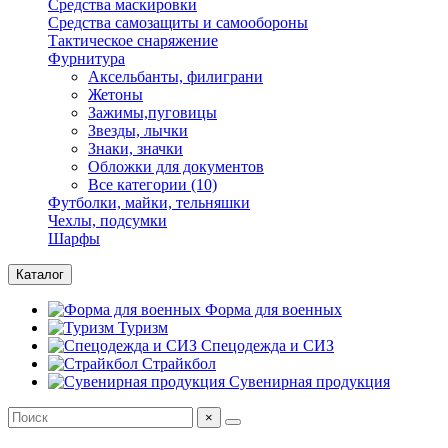
Средства маскировки
Средства самозащиты и самообороны
Тактическое снаряжение
Фурнитура
Аксельбанты, филиграни
Жетоны
Зажимы,пуговицы
Звезды, лычки
Знаки, значки
Обложки для документов
Все категории (10)
Футболки, майки, тельняшки
Чехлы, подсумки
Шарфы
Каталог
Форма для военных
Туризм
Спецодежда и СИЗ
Страйкбол
Сувенирная продукция
×