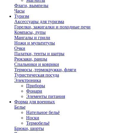
Магниты
Флаги, вымпелы
Часы
Туризм
Аксессуары для туризма
Горелки, зажигалки и походные печи
Компасы, лупы
Мангалы и грили
Ножи и мультитулы
Очки
Палатки, тенты и шатры
Рюкзаки, ранцы
Спальники и коврики
Термосы ,термокружки, фляги
Туристическая посуда
Электроника
Приборы
Фонари
Элементы питания
Форма для военных
Белье
Нательное бельё
Носки
Термобельё
Брюки, шорты