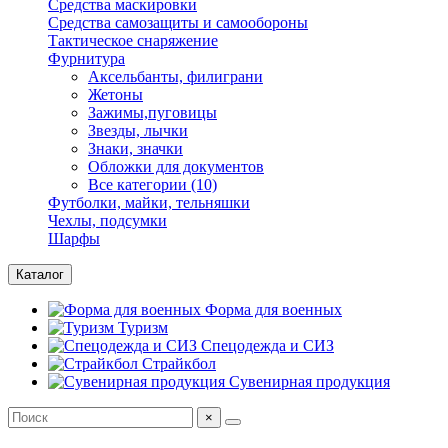
Средства маскировки
Средства самозащиты и самообороны
Тактическое снаряжение
Фурнитура
Аксельбанты, филиграни
Жетоны
Зажимы,пуговицы
Звезды, лычки
Знаки, значки
Обложки для документов
Все категории (10)
Футболки, майки, тельняшки
Чехлы, подсумки
Шарфы
Каталог
Форма для военных
Туризм
Спецодежда и СИЗ
Страйкбол
Сувенирная продукция
×