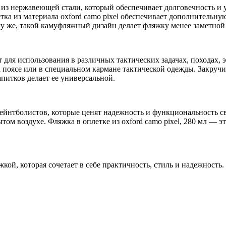
из нержавеющей стали, который обеспечивает долговечность и
ка из материала oxford camo pixel обеспечивает дополнительну
му же, такой камуфляжный дизайн делает фляжку менее заметно
ит для использования в различных тактических задачах, походах,
на поясе или в специальном кармане тактической одежды. Закру
питков делает ее универсальной.
ейнтболистов, которые ценят надежность и функциональность св
ом воздухе. Фляжка в оплетке из oxford camo pixel, 280 мл — э
ой, которая сочетает в себе практичность, стиль и надежность.