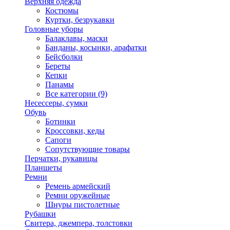
Верхняя одежда
Костюмы
Куртки, безрукавки
Головные уборы
Балаклавы, маски
Банданы, косынки, арафатки
Бейсболки
Береты
Кепки
Панамы
Все категории (9)
Несессеры, сумки
Обувь
Ботинки
Кроссовки, кеды
Сапоги
Сопутствующие товары
Перчатки, рукавицы
Планшеты
Ремни
Ремень армейский
Ремни оружейные
Шнуры пистолетные
Рубашки
Свитера, джемпера, толстовки