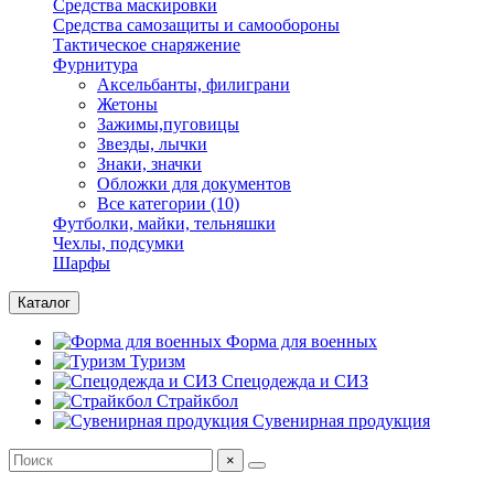
Средства маскировки
Средства самозащиты и самообороны
Тактическое снаряжение
Фурнитура
Аксельбанты, филиграни
Жетоны
Зажимы,пуговицы
Звезды, лычки
Знаки, значки
Обложки для документов
Все категории (10)
Футболки, майки, тельняшки
Чехлы, подсумки
Шарфы
Каталог
Форма для военных
Туризм
Спецодежда и СИЗ
Страйкбол
Сувенирная продукция
×