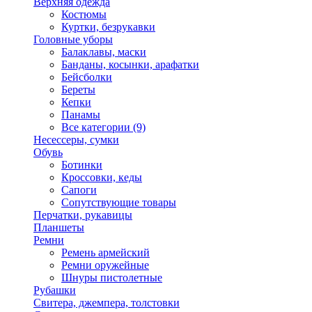
Верхняя одежда
Костюмы
Куртки, безрукавки
Головные уборы
Балаклавы, маски
Банданы, косынки, арафатки
Бейсболки
Береты
Кепки
Панамы
Все категории (9)
Несессеры, сумки
Обувь
Ботинки
Кроссовки, кеды
Сапоги
Сопутствующие товары
Перчатки, рукавицы
Планшеты
Ремни
Ремень армейский
Ремни оружейные
Шнуры пистолетные
Рубашки
Свитера, джемпера, толстовки