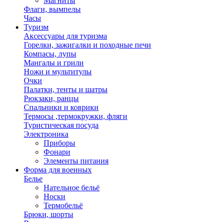
Магниты
Флаги, вымпелы
Часы
Туризм
Аксессуары для туризма
Горелки, зажигалки и походные печи
Компасы, лупы
Мангалы и грили
Ножи и мультитулы
Очки
Палатки, тенты и шатры
Рюкзаки, ранцы
Спальники и коврики
Термосы ,термокружки, фляги
Туристическая посуда
Электроника
Приборы
Фонари
Элементы питания
Форма для военных
Белье
Нательное бельё
Носки
Термобельё
Брюки, шорты