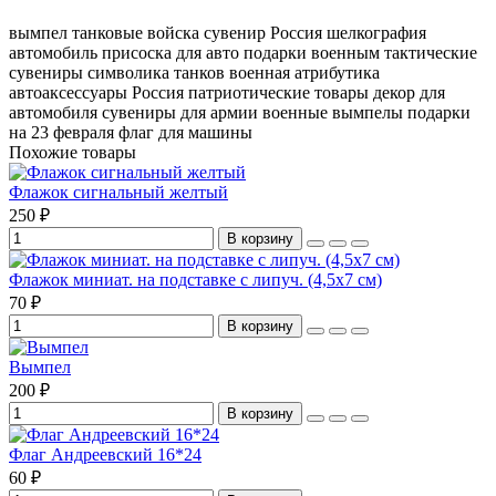
вымпел танковые войска
сувенир Россия
шелкография
автомобиль
присоска для авто
подарки военным
тактические
сувениры
символика танков
военная атрибутика
автоаксессуары Россия
патриотические товары
декор для
автомобиля
сувениры для армии
военные вымпелы
подарки
на 23 февраля
флаг для машины
Похожие товары
Флажок сигнальный желтый
250 ₽
В корзину
Флажок миниат. на подставке с липуч. (4,5х7 см)
70 ₽
В корзину
Вымпел
200 ₽
В корзину
Флаг Андреевский 16*24
60 ₽