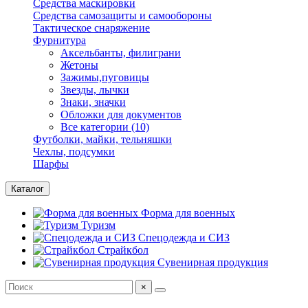
Средства маскировки
Средства самозащиты и самообороны
Тактическое снаряжение
Фурнитура
Аксельбанты, филиграни
Жетоны
Зажимы,пуговицы
Звезды, лычки
Знаки, значки
Обложки для документов
Все категории (10)
Футболки, майки, тельняшки
Чехлы, подсумки
Шарфы
Каталог
Форма для военных
Туризм
Спецодежда и СИЗ
Страйкбол
Сувенирная продукция
×