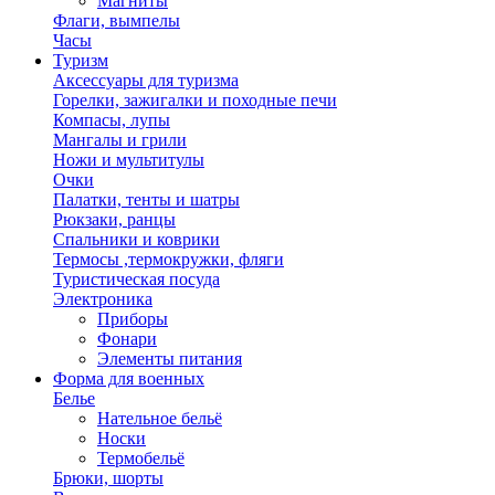
Магниты
Флаги, вымпелы
Часы
Туризм
Аксессуары для туризма
Горелки, зажигалки и походные печи
Компасы, лупы
Мангалы и грили
Ножи и мультитулы
Очки
Палатки, тенты и шатры
Рюкзаки, ранцы
Спальники и коврики
Термосы ,термокружки, фляги
Туристическая посуда
Электроника
Приборы
Фонари
Элементы питания
Форма для военных
Белье
Нательное бельё
Носки
Термобельё
Брюки, шорты