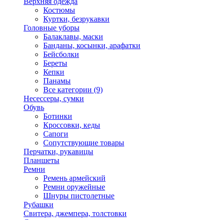
Верхняя одежда
Костюмы
Куртки, безрукавки
Головные уборы
Балаклавы, маски
Банданы, косынки, арафатки
Бейсболки
Береты
Кепки
Панамы
Все категории (9)
Несессеры, сумки
Обувь
Ботинки
Кроссовки, кеды
Сапоги
Сопутствующие товары
Перчатки, рукавицы
Планшеты
Ремни
Ремень армейский
Ремни оружейные
Шнуры пистолетные
Рубашки
Свитера, джемпера, толстовки