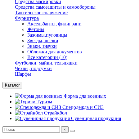
Средства маскировки
Средства самозащиты и самообороны
Тактическое снаряжение
Фурнитура
Аксельбанты, филиграни
Жетоны
Зажимы,пуговицы
Звезды, лычки
Знаки, значки
Обложки для документов
Все категории (10)
Футболки, майки, тельняшки
Чехлы, подсумки
Шарфы
Каталог
Форма для военных
Туризм
Спецодежда и СИЗ
Страйкбол
Сувенирная продукция
×