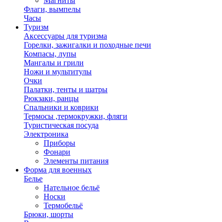
Магниты
Флаги, вымпелы
Часы
Туризм
Аксессуары для туризма
Горелки, зажигалки и походные печи
Компасы, лупы
Мангалы и грили
Ножи и мультитулы
Очки
Палатки, тенты и шатры
Рюкзаки, ранцы
Спальники и коврики
Термосы ,термокружки, фляги
Туристическая посуда
Электроника
Приборы
Фонари
Элементы питания
Форма для военных
Белье
Нательное бельё
Носки
Термобельё
Брюки, шорты