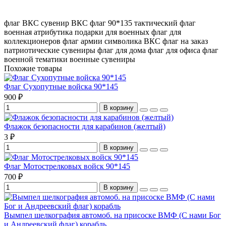
флаг ВКС
сувенир ВКС
флаг 90*135
тактический флаг
военная атрибутика
подарки для военных
флаг для
коллекционеров
флаг армии
символика ВКС
флаг на заказ
патриотические сувениры
флаг для дома
флаг для офиса
флаг
военной тематики
военные сувениры
Похожие товары
Флаг Сухопутные войска 90*145
900 ₽
В корзину
Флажок безопасности для карабинов (желтый)
3 ₽
В корзину
Флаг Мотострелковых войск 90*145
700 ₽
В корзину
Вымпел шелкография автомоб. на присоске ВМФ (С нами Бог
и Андреевский флаг) корабль