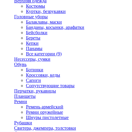
Верхняя одежда
Костюмы
Куртки, безрукавки
Головные уборы
Балаклавы, маски
Банданы, косынки, арафатки
Бейсболки
Береты
Кепки
Панамы
Все категории (9)
Несессеры, сумки
Обувь
Ботинки
Кроссовки, кеды
Сапоги
Сопутствующие товары
Перчатки, рукавицы
Планшеты
Ремни
Ремень армейский
Ремни оружейные
Шнуры пистолетные
Рубашки
Свитера, джемпера, толстовки