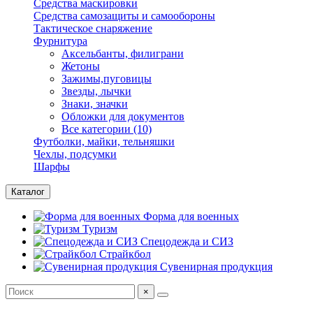
Средства маскировки
Средства самозащиты и самообороны
Тактическое снаряжение
Фурнитура
Аксельбанты, филиграни
Жетоны
Зажимы,пуговицы
Звезды, лычки
Знаки, значки
Обложки для документов
Все категории (10)
Футболки, майки, тельняшки
Чехлы, подсумки
Шарфы
Каталог
Форма для военных
Туризм
Спецодежда и СИЗ
Страйкбол
Сувенирная продукция
×