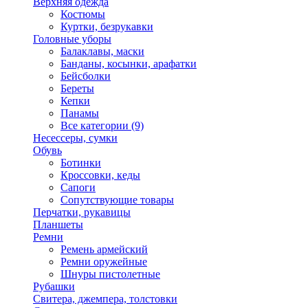
Верхняя одежда
Костюмы
Куртки, безрукавки
Головные уборы
Балаклавы, маски
Банданы, косынки, арафатки
Бейсболки
Береты
Кепки
Панамы
Все категории (9)
Несессеры, сумки
Обувь
Ботинки
Кроссовки, кеды
Сапоги
Сопутствующие товары
Перчатки, рукавицы
Планшеты
Ремни
Ремень армейский
Ремни оружейные
Шнуры пистолетные
Рубашки
Свитера, джемпера, толстовки