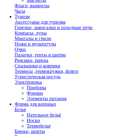
Магниты
Флаги, вымпелы
Часы
Туризм
Аксессуары для туризма
Горелки, зажигалки и походные печи
Компасы, лупы
Мангалы и грили
Ножи и мультитулы
Очки
Палатки, тенты и шатры
Рюкзаки, ранцы
Спальники и коврики
Термосы ,термокружки, фляги
Туристическая посуда
Электроника
Приборы
Фонари
Элементы питания
Форма для военных
Белье
Нательное бельё
Носки
Термобельё
Брюки, шорты