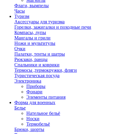
Магниты
Флаги, вымпелы
Часы
Туризм
Аксессуары для туризма
Горелки, зажигалки и походные печи
Компасы, лупы
Мангалы и грили
Ножи и мультитулы
Очки
Палатки, тенты и шатры
Рюкзаки, ранцы
Спальники и коврики
Термосы ,термокружки, фляги
Туристическая посуда
Электроника
Приборы
Фонари
Элементы питания
Форма для военных
Белье
Нательное бельё
Носки
Термобельё
Брюки, шорты