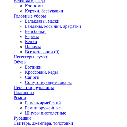
Верхняя одежда
Костюмы
Куртки, безрукавки
Головные уборы
Балаклавы, маски
Банданы, косынки, арафатки
Бейсболки
Береты
Кепки
Панамы
Все категории (9)
Несессеры, сумки
Обувь
Ботинки
Кроссовки, кеды
Сапоги
Сопутствующие товары
Перчатки, рукавицы
Планшеты
Ремни
Ремень армейский
Ремни оружейные
Шнуры пистолетные
Рубашки
Свитера, джемпера, толстовки