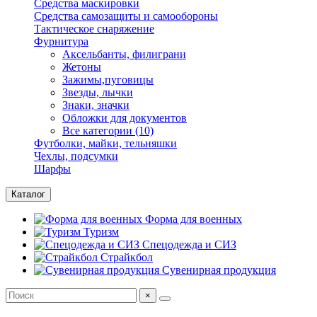
Средства маскировки
Средства самозащиты и самообороны
Тактическое снаряжение
Фурнитура
Аксельбанты, филиграни
Жетоны
Зажимы,пуговицы
Звезды, лычки
Знаки, значки
Обложки для документов
Все категории (10)
Футболки, майки, тельняшки
Чехлы, подсумки
Шарфы
Каталог
Форма для военных
Туризм
Спецодежда и СИЗ
Страйкбол
Сувенирная продукция
×