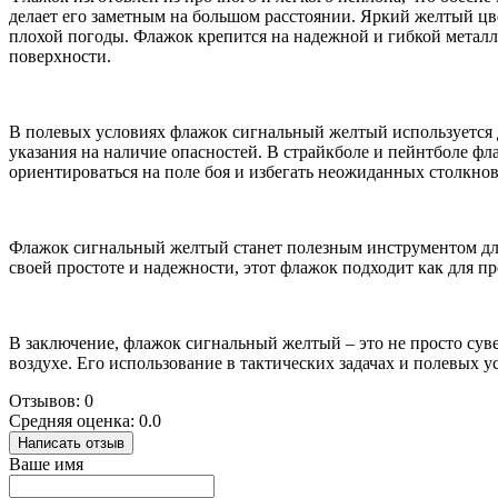
делает его заметным на большом расстоянии. Яркий желтый цве
плохой погоды. Флажок крепится на надежной и гибкой металли
поверхности.
В полевых условиях флажок сигнальный желтый используется д
указания на наличие опасностей. В страйкболе и пейнтболе фл
ориентироваться на поле боя и избегать неожиданных столкно
Флажок сигнальный желтый станет полезным инструментом для 
своей простоте и надежности, этот флажок подходит как для пр
В заключение, флажок сигнальный желтый – это не просто су
воздухе. Его использование в тактических задачах и полевых 
Отзывов: 0
Средняя оценка: 0.0
Написать отзыв
Ваше имя