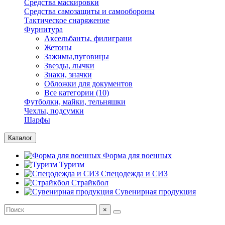
Средства маскировки
Средства самозащиты и самообороны
Тактическое снаряжение
Фурнитура
Аксельбанты, филиграни
Жетоны
Зажимы,пуговицы
Звезды, лычки
Знаки, значки
Обложки для документов
Все категории (10)
Футболки, майки, тельняшки
Чехлы, подсумки
Шарфы
Каталог
Форма для военных
Туризм
Спецодежда и СИЗ
Страйкбол
Сувенирная продукция
×