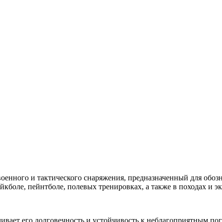
оенного и тактического снаряжения, предназначенный для обоз
йкболе, пейнтболе, полевых тренировках, а также в походах и э
чивает его долговечность и устойчивость к неблагоприятным по