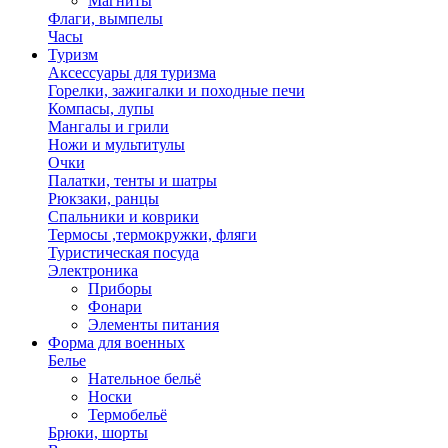
Магниты
Флаги, вымпелы
Часы
Туризм
Аксессуары для туризма
Горелки, зажигалки и походные печи
Компасы, лупы
Мангалы и грили
Ножи и мультитулы
Очки
Палатки, тенты и шатры
Рюкзаки, ранцы
Спальники и коврики
Термосы ,термокружки, фляги
Туристическая посуда
Электроника
Приборы
Фонари
Элементы питания
Форма для военных
Белье
Нательное бельё
Носки
Термобельё
Брюки, шорты