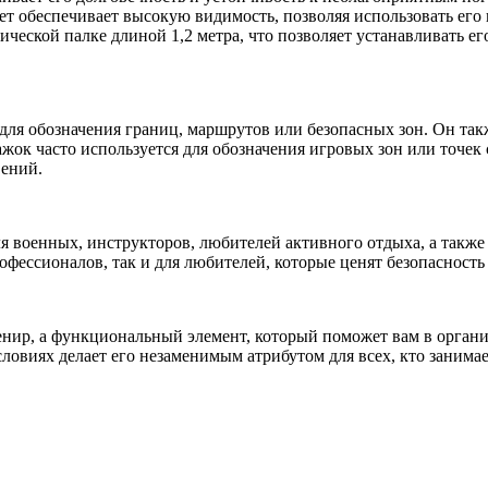
т обеспечивает высокую видимость, позволяя использовать его 
ческой палке длиной 1,2 метра, что позволяет устанавливать ег
ля обозначения границ, маршрутов или безопасных зон. Он так
ажок часто используется для обозначения игровых зон или точек 
вений.
военных, инструкторов, любителей активного отдыха, а также 
офессионалов, так и для любителей, которые ценят безопасность
венир, а функциональный элемент, который поможет вам в орган
условиях делает его незаменимым атрибутом для всех, кто зани