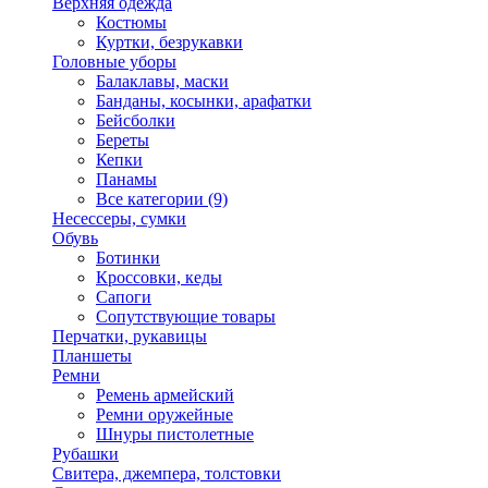
Верхняя одежда
Костюмы
Куртки, безрукавки
Головные уборы
Балаклавы, маски
Банданы, косынки, арафатки
Бейсболки
Береты
Кепки
Панамы
Все категории (9)
Несессеры, сумки
Обувь
Ботинки
Кроссовки, кеды
Сапоги
Сопутствующие товары
Перчатки, рукавицы
Планшеты
Ремни
Ремень армейский
Ремни оружейные
Шнуры пистолетные
Рубашки
Свитера, джемпера, толстовки