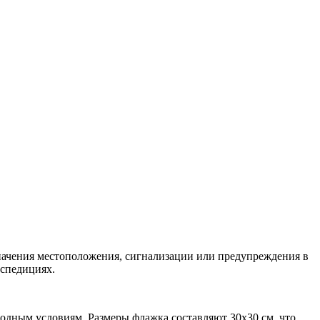
начения местоположения, сигнализации или предупреждения в
кспедициях.
годным условиям. Размеры флажка составляют 30x30 см, что