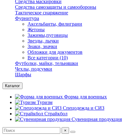
Средства маскировки
Средства самозащиты и самообороны
Тактическое снаряжение
Фурнитура
Аксельбанты, филиграни
Жетоны
Зажимы,пуговицы
Звезды, лычки
Знаки, значки
Обложки для документов
Все категории (10)
Футболки, майки, тельняшки
Чехлы, подсумки
Шарфы
Каталог
Форма для военных
Туризм
Спецодежда и СИЗ
Страйкбол
Сувенирная продукция
×