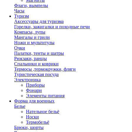
Магниты
Флаги, вымпелы
Часы
Туризм
Аксессуары для туризма
Горелки, зажигалки и походные печи
Компасы, лупы
Мангалы и грили
Ножи и мультитулы
Очки
Палатки, тенты и шатры
Рюкзаки, ранцы
Спальники и коврики
Термосы ,термокружки, фляги
Туристическая посуда
Электроника
Приборы
Фонари
Элементы питания
Форма для военных
Белье
Нательное бельё
Носки
Термобельё
Брюки, шорты