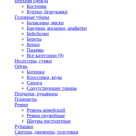
Верхняя одежда
Костюмы
Куртки, безрукавки
Головные уборы
Балаклавы, маски
Банданы, косынки, арафатки
Бейсболки
Береты
Кепки
Панамы
Все категории (9)
Несессеры, сумки
Обувь
Ботинки
Кроссовки, кеды
Сапоги
Сопутствующие товары
Перчатки, рукавицы
Планшеты
Ремни
Ремень армейский
Ремни оружейные
Шнуры пистолетные
Рубашки
Свитера, джемпера, толстовки