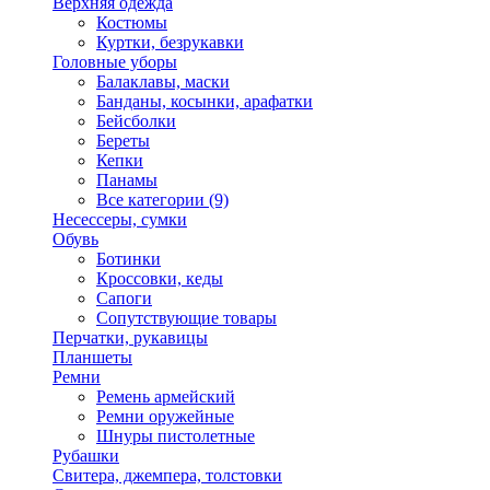
Верхняя одежда
Костюмы
Куртки, безрукавки
Головные уборы
Балаклавы, маски
Банданы, косынки, арафатки
Бейсболки
Береты
Кепки
Панамы
Все категории (9)
Несессеры, сумки
Обувь
Ботинки
Кроссовки, кеды
Сапоги
Сопутствующие товары
Перчатки, рукавицы
Планшеты
Ремни
Ремень армейский
Ремни оружейные
Шнуры пистолетные
Рубашки
Свитера, джемпера, толстовки