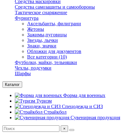
Средства маскировки
Средства самозащиты и самообороны
Тактическое снаряжение
Фурнитура
Аксельбанты, филиграни
Жетоны
Зажимы,пуговицы
Звезды, лычки
Знаки, значки
Обложки для документов
Все категории (10)
Футболки, майки, тельняшки
Чехлы, подсумки
Шарфы
Каталог
Форма для военных
Туризм
Спецодежда и СИЗ
Страйкбол
Сувенирная продукция
×