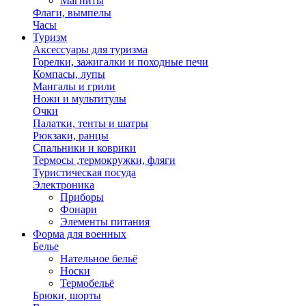
Магниты
Флаги, вымпелы
Часы
Туризм
Аксессуары для туризма
Горелки, зажигалки и походные печи
Компасы, лупы
Мангалы и грили
Ножи и мультитулы
Очки
Палатки, тенты и шатры
Рюкзаки, ранцы
Спальники и коврики
Термосы ,термокружки, фляги
Туристическая посуда
Электроника
Приборы
Фонари
Элементы питания
Форма для военных
Белье
Нательное бельё
Носки
Термобельё
Брюки, шорты