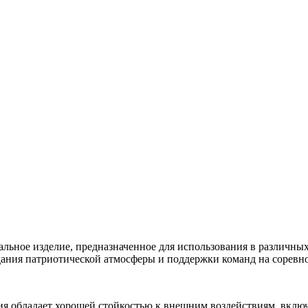
льное изделие, предназначенное для использования в различных
дания патриотической атмосферы и поддержки команд на соревно
я обладает хорошей стойкостью к внешним воздействиям, включа