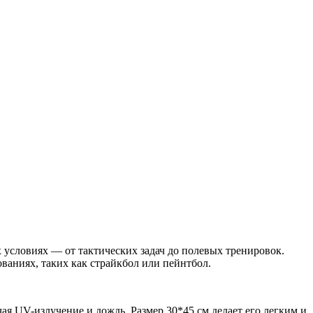
 условиях — от тактических задач до полевых тренировок.
ваниях, таких как страйкбол или пейнтбол.
я UV-излучение и дождь. Размер 30*45 см делает его легким и