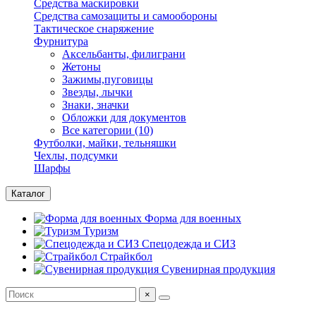
Средства маскировки
Средства самозащиты и самообороны
Тактическое снаряжение
Фурнитура
Аксельбанты, филиграни
Жетоны
Зажимы,пуговицы
Звезды, лычки
Знаки, значки
Обложки для документов
Все категории (10)
Футболки, майки, тельняшки
Чехлы, подсумки
Шарфы
Каталог
Форма для военных
Туризм
Спецодежда и СИЗ
Страйкбол
Сувенирная продукция
×