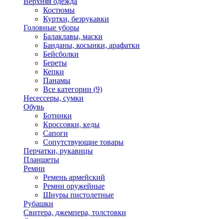
Верхняя одежда
Костюмы
Куртки, безрукавки
Головные уборы
Балаклавы, маски
Банданы, косынки, арафатки
Бейсболки
Береты
Кепки
Панамы
Все категории (9)
Несессеры, сумки
Обувь
Ботинки
Кроссовки, кеды
Сапоги
Сопутствующие товары
Перчатки, рукавицы
Планшеты
Ремни
Ремень армейский
Ремни оружейные
Шнуры пистолетные
Рубашки
Свитера, джемпера, толстовки