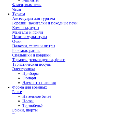
Магниты
Флаги, вымпелы
Часы
Туризм
Аксессуары для туризма
Горелки, зажигалки и походные печи
Компасы, лупы
Мангалы и грили
Ножи и мультитулы
Очки
Палатки, тенты и шатры
Рюкзаки, ранцы
Спальники и коврики
Термосы ,термокружки, фляги
Туристическая посуда
Электроника
Приборы
Фонари
Элементы питания
Форма для военных
Белье
Нательное бельё
Носки
Термобельё
Брюки, шорты