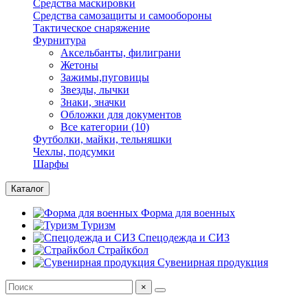
Средства маскировки
Средства самозащиты и самообороны
Тактическое снаряжение
Фурнитура
Аксельбанты, филиграни
Жетоны
Зажимы,пуговицы
Звезды, лычки
Знаки, значки
Обложки для документов
Все категории (10)
Футболки, майки, тельняшки
Чехлы, подсумки
Шарфы
Каталог
Форма для военных
Туризм
Спецодежда и СИЗ
Страйкбол
Сувенирная продукция
×