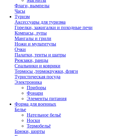
Магниты
Флаги, вымпелы
Часы
Туризм
Аксессуары для туризма
Горелки, зажигалки и походные печи
Компасы, лупы
Мангалы и грили
Ножи и мультитулы
Очки
Палатки, тенты и шатры
Рюкзаки, ранцы
Спальники и коврики
Термосы ,термокружки, фляги
Туристическая посуда
Электроника
Приборы
Фонари
Элементы питания
Форма для военных
Белье
Нательное бельё
Носки
Термобельё
Брюки, шорты