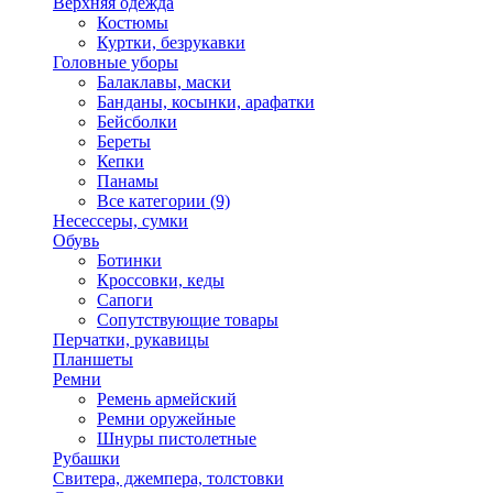
Верхняя одежда
Костюмы
Куртки, безрукавки
Головные уборы
Балаклавы, маски
Банданы, косынки, арафатки
Бейсболки
Береты
Кепки
Панамы
Все категории (9)
Несессеры, сумки
Обувь
Ботинки
Кроссовки, кеды
Сапоги
Сопутствующие товары
Перчатки, рукавицы
Планшеты
Ремни
Ремень армейский
Ремни оружейные
Шнуры пистолетные
Рубашки
Свитера, джемпера, толстовки