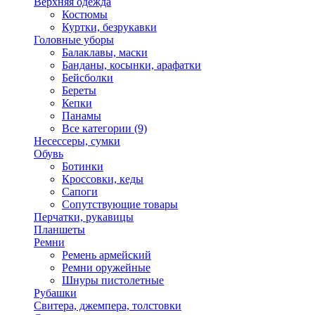
Верхняя одежда
Костюмы
Куртки, безрукавки
Головные уборы
Балаклавы, маски
Банданы, косынки, арафатки
Бейсболки
Береты
Кепки
Панамы
Все категории (9)
Несессеры, сумки
Обувь
Ботинки
Кроссовки, кеды
Сапоги
Сопутствующие товары
Перчатки, рукавицы
Планшеты
Ремни
Ремень армейский
Ремни оружейные
Шнуры пистолетные
Рубашки
Свитера, джемпера, толстовки