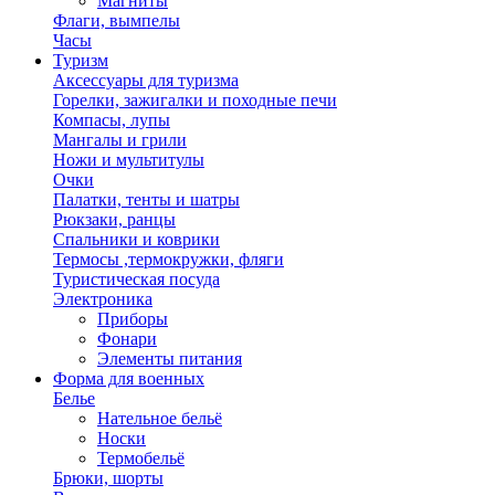
Магниты
Флаги, вымпелы
Часы
Туризм
Аксессуары для туризма
Горелки, зажигалки и походные печи
Компасы, лупы
Мангалы и грили
Ножи и мультитулы
Очки
Палатки, тенты и шатры
Рюкзаки, ранцы
Спальники и коврики
Термосы ,термокружки, фляги
Туристическая посуда
Электроника
Приборы
Фонари
Элементы питания
Форма для военных
Белье
Нательное бельё
Носки
Термобельё
Брюки, шорты