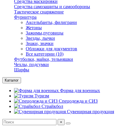
Средства маскировки
Средства самозащиты и самообороны
Тактическое снаряжение
Фурнитура
Аксельбанты, филиграни
Жетоны
Зажимы,пуговицы
Звезды, лычки
Знаки, значки
Обложки для документов
Все категории (10)
Футболки, майки, тельняшки
Чехлы, подсумки
Шарфы
Каталог
Форма для военных
Туризм
Спецодежда и СИЗ
Страйкбол
Сувенирная продукция
×