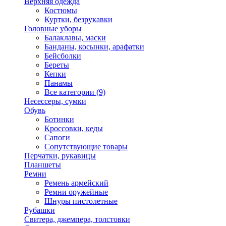
Верхняя одежда
Костюмы
Куртки, безрукавки
Головные уборы
Балаклавы, маски
Банданы, косынки, арафатки
Бейсболки
Береты
Кепки
Панамы
Все категории (9)
Несессеры, сумки
Обувь
Ботинки
Кроссовки, кеды
Сапоги
Сопутствующие товары
Перчатки, рукавицы
Планшеты
Ремни
Ремень армейский
Ремни оружейные
Шнуры пистолетные
Рубашки
Свитера, джемпера, толстовки