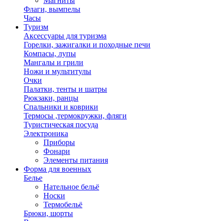
Магниты
Флаги, вымпелы
Часы
Туризм
Аксессуары для туризма
Горелки, зажигалки и походные печи
Компасы, лупы
Мангалы и грили
Ножи и мультитулы
Очки
Палатки, тенты и шатры
Рюкзаки, ранцы
Спальники и коврики
Термосы ,термокружки, фляги
Туристическая посуда
Электроника
Приборы
Фонари
Элементы питания
Форма для военных
Белье
Нательное бельё
Носки
Термобельё
Брюки, шорты