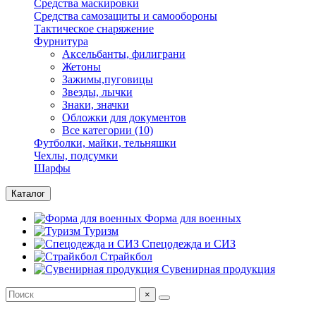
Средства маскировки
Средства самозащиты и самообороны
Тактическое снаряжение
Фурнитура
Аксельбанты, филиграни
Жетоны
Зажимы,пуговицы
Звезды, лычки
Знаки, значки
Обложки для документов
Все категории (10)
Футболки, майки, тельняшки
Чехлы, подсумки
Шарфы
Каталог
Форма для военных
Туризм
Спецодежда и СИЗ
Страйкбол
Сувенирная продукция
×