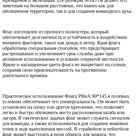
тренировок и экспедиций. Его размеры 90
145 см делают его
заметным на большом расстоянии, что важно как для
обозначения территории, так и для создания командного духа.
Флаг изготовлен из прочного полиэстера, который
обеспечивает долговечность и устойчивость к воздействию
внешних факторов, таких как дождь и ветер. Края флага
обработаны специальным способом, что предотвращает
растрепывание и увеличивает срок службы даже при
активном использовании в условиях открытой местности.
Яркие и насыщенные цвета флага не выцветают на солнце,
сохраняя свою привлекательность на протяжении
длительного времени.
Практическое использование Флага РВиА 90*145 в полевых
условиях обеспечивает его универсальность. Он может быть
установлен на палку или другое крепление, что позволяет
легко и быстро обозначить место расположения штаба или
лагеря. В тактических задачах флаг может служить сигналом
для команды, а также использоваться для создания знаковых
точек в ходе выполнения миссий. В страйкболе и пейнтболе
флаг может выступать в роли объекта для захвата, что