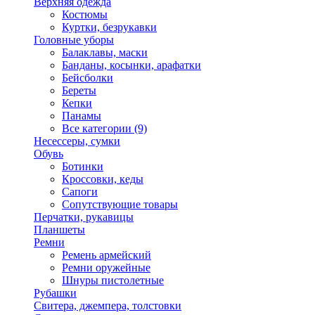
Верхняя одежда
Костюмы
Куртки, безрукавки
Головные уборы
Балаклавы, маски
Банданы, косынки, арафатки
Бейсболки
Береты
Кепки
Панамы
Все категории (9)
Несессеры, сумки
Обувь
Ботинки
Кроссовки, кеды
Сапоги
Сопутствующие товары
Перчатки, рукавицы
Планшеты
Ремни
Ремень армейский
Ремни оружейные
Шнуры пистолетные
Рубашки
Свитера, джемпера, толстовки