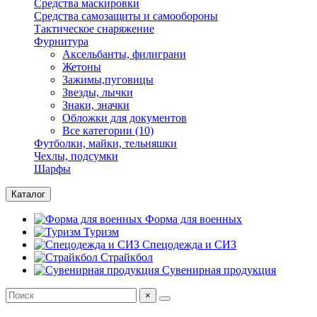
Средства маскировки
Средства самозащиты и самообороны
Тактическое снаряжение
Фурнитура
Аксельбанты, филиграни
Жетоны
Зажимы,пуговицы
Звезды, лычки
Знаки, значки
Обложки для документов
Все категории (10)
Футболки, майки, тельняшки
Чехлы, подсумки
Шарфы
Каталог
Форма для военных
Туризм
Спецодежда и СИЗ
Страйкбол
Сувенирная продукция
×