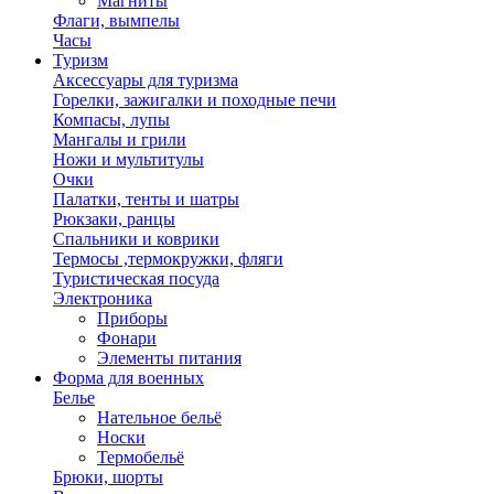
Магниты
Флаги, вымпелы
Часы
Туризм
Аксессуары для туризма
Горелки, зажигалки и походные печи
Компасы, лупы
Мангалы и грили
Ножи и мультитулы
Очки
Палатки, тенты и шатры
Рюкзаки, ранцы
Спальники и коврики
Термосы ,термокружки, фляги
Туристическая посуда
Электроника
Приборы
Фонари
Элементы питания
Форма для военных
Белье
Нательное бельё
Носки
Термобельё
Брюки, шорты