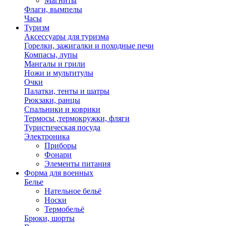
Магниты
Флаги, вымпелы
Часы
Туризм
Аксессуары для туризма
Горелки, зажигалки и походные печи
Компасы, лупы
Мангалы и грили
Ножи и мультитулы
Очки
Палатки, тенты и шатры
Рюкзаки, ранцы
Спальники и коврики
Термосы ,термокружки, фляги
Туристическая посуда
Электроника
Приборы
Фонари
Элементы питания
Форма для военных
Белье
Нательное бельё
Носки
Термобельё
Брюки, шорты