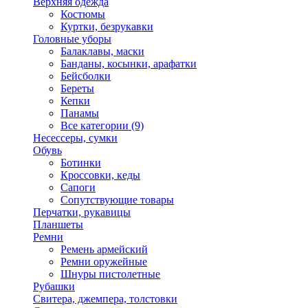
Верхняя одежда
Костюмы
Куртки, безрукавки
Головные уборы
Балаклавы, маски
Банданы, косынки, арафатки
Бейсболки
Береты
Кепки
Панамы
Все категории (9)
Несессеры, сумки
Обувь
Ботинки
Кроссовки, кеды
Сапоги
Сопутствующие товары
Перчатки, рукавицы
Планшеты
Ремни
Ремень армейский
Ремни оружейные
Шнуры пистолетные
Рубашки
Свитера, джемпера, толстовки