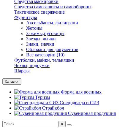
Средства маскировки
Средства самозащиты и самообороны
Тактическое снаряжение
Фурнитура
Аксельбанты, филиграни
Жетоны
Зажимы,пуговицы
Звезды, лычки
Знаки, значки
Обложки для документов
Все категории (10)
Футболки, майки, тельняшки
Чехлы, подсумки
Шарфы
Каталог
Форма для военных
Туризм
Спецодежда и СИЗ
Страйкбол
Сувенирная продукция
×