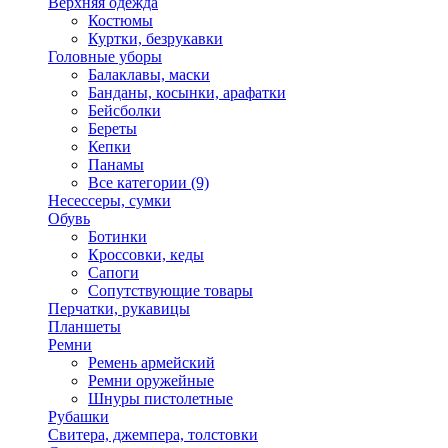
Верхняя одежда
Костюмы
Куртки, безрукавки
Головные уборы
Балаклавы, маски
Банданы, косынки, арафатки
Бейсболки
Береты
Кепки
Панамы
Все категории (9)
Несессеры, сумки
Обувь
Ботинки
Кроссовки, кеды
Сапоги
Сопутствующие товары
Перчатки, рукавицы
Планшеты
Ремни
Ремень армейский
Ремни оружейные
Шнуры пистолетные
Рубашки
Свитера, джемпера, толстовки