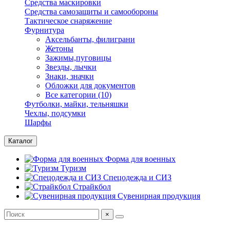
Средства маскировки
Средства самозащиты и самообороны
Тактическое снаряжение
Фурнитура
Аксельбанты, филиграни
Жетоны
Зажимы,пуговицы
Звезды, лычки
Знаки, значки
Обложки для документов
Все категории (10)
Футболки, майки, тельняшки
Чехлы, подсумки
Шарфы
Каталог
Форма для военных
Туризм
Спецодежда и СИЗ
Страйкбол
Сувенирная продукция
×