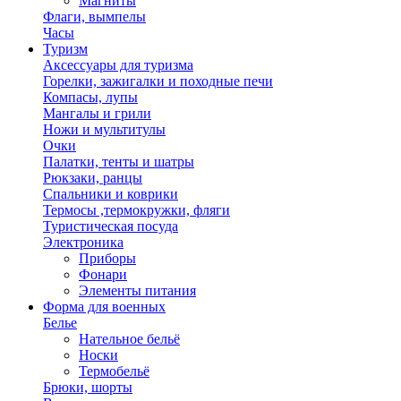
Магниты
Флаги, вымпелы
Часы
Туризм
Аксессуары для туризма
Горелки, зажигалки и походные печи
Компасы, лупы
Мангалы и грили
Ножи и мультитулы
Очки
Палатки, тенты и шатры
Рюкзаки, ранцы
Спальники и коврики
Термосы ,термокружки, фляги
Туристическая посуда
Электроника
Приборы
Фонари
Элементы питания
Форма для военных
Белье
Нательное бельё
Носки
Термобельё
Брюки, шорты