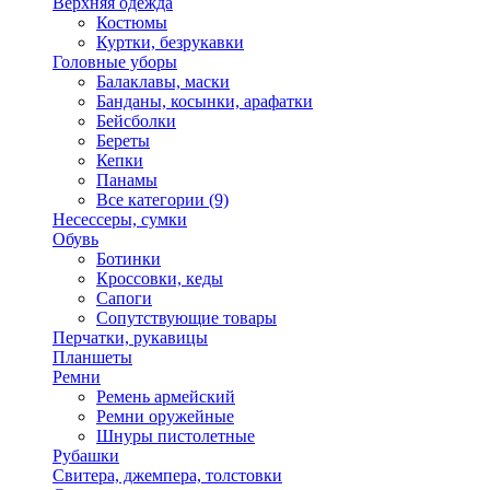
Верхняя одежда
Костюмы
Куртки, безрукавки
Головные уборы
Балаклавы, маски
Банданы, косынки, арафатки
Бейсболки
Береты
Кепки
Панамы
Все категории (9)
Несессеры, сумки
Обувь
Ботинки
Кроссовки, кеды
Сапоги
Сопутствующие товары
Перчатки, рукавицы
Планшеты
Ремни
Ремень армейский
Ремни оружейные
Шнуры пистолетные
Рубашки
Свитера, джемпера, толстовки