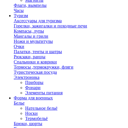
Магниты
Флаги, вымпелы
Часы
Туризм
Аксессуары для туризма
Горелки, зажигалки и походные печи
Компасы, лупы
Мангалы и грили
Ножи и мультитулы
Очки
Палатки, тенты и шатры
Рюкзаки, ранцы
Спальники и коврики
Термосы ,термокружки, фляги
Туристическая посуда
Электроника
Приборы
Фонари
Элементы питания
Форма для военных
Белье
Нательное бельё
Носки
Термобельё
Брюки, шорты