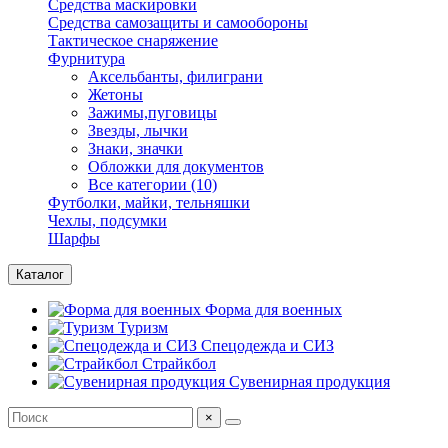
Средства маскировки
Средства самозащиты и самообороны
Тактическое снаряжение
Фурнитура
Аксельбанты, филиграни
Жетоны
Зажимы,пуговицы
Звезды, лычки
Знаки, значки
Обложки для документов
Все категории (10)
Футболки, майки, тельняшки
Чехлы, подсумки
Шарфы
Каталог
Форма для военных
Туризм
Спецодежда и СИЗ
Страйкбол
Сувенирная продукция
×