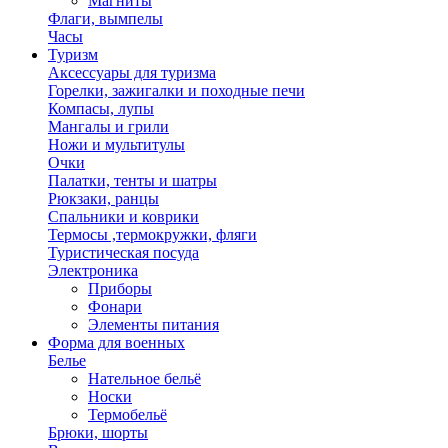
Магниты
Флаги, вымпелы
Часы
Туризм
Аксессуары для туризма
Горелки, зажигалки и походные печи
Компасы, лупы
Мангалы и грили
Ножи и мультитулы
Очки
Палатки, тенты и шатры
Рюкзаки, ранцы
Спальники и коврики
Термосы ,термокружки, фляги
Туристическая посуда
Электроника
Приборы
Фонари
Элементы питания
Форма для военных
Белье
Нательное бельё
Носки
Термобельё
Брюки, шорты