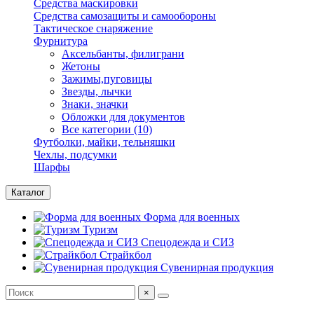
Средства маскировки
Средства самозащиты и самообороны
Тактическое снаряжение
Фурнитура
Аксельбанты, филиграни
Жетоны
Зажимы,пуговицы
Звезды, лычки
Знаки, значки
Обложки для документов
Все категории (10)
Футболки, майки, тельняшки
Чехлы, подсумки
Шарфы
Каталог
Форма для военных
Туризм
Спецодежда и СИЗ
Страйкбол
Сувенирная продукция
×