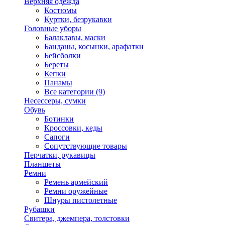
Верхняя одежда
Костюмы
Куртки, безрукавки
Головные уборы
Балаклавы, маски
Банданы, косынки, арафатки
Бейсболки
Береты
Кепки
Панамы
Все категории (9)
Несессеры, сумки
Обувь
Ботинки
Кроссовки, кеды
Сапоги
Сопутствующие товары
Перчатки, рукавицы
Планшеты
Ремни
Ремень армейский
Ремни оружейные
Шнуры пистолетные
Рубашки
Свитера, джемпера, толстовки