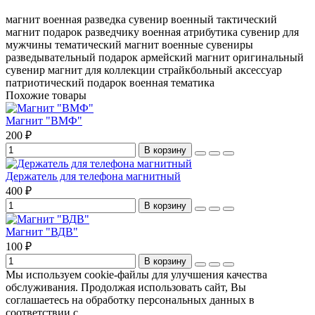
магнит военная разведка
сувенир военный
тактический
магнит
подарок разведчику
военная атрибутика
сувенир для
мужчины
тематический магнит
военные сувениры
разведывательный подарок
армейский магнит
оригинальный
сувенир
магнит для коллекции
страйкбольный аксессуар
патриотический подарок
военная тематика
Похожие товары
Магнит "ВМФ"
200 ₽
В корзину
Держатель для телефона магнитный
400 ₽
В корзину
Магнит "ВДВ"
100 ₽
В корзину
Мы используем cookie-файлы для улучшения качества
обслуживания. Продолжая использовать сайт, Вы
соглашаетесь на обработку персональных данных в
соответствии с
Пользовательским соглашением
.