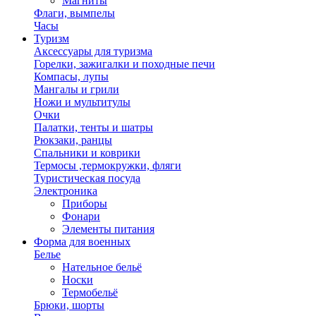
Магниты
Флаги, вымпелы
Часы
Туризм
Аксессуары для туризма
Горелки, зажигалки и походные печи
Компасы, лупы
Мангалы и грили
Ножи и мультитулы
Очки
Палатки, тенты и шатры
Рюкзаки, ранцы
Спальники и коврики
Термосы ,термокружки, фляги
Туристическая посуда
Электроника
Приборы
Фонари
Элементы питания
Форма для военных
Белье
Нательное бельё
Носки
Термобельё
Брюки, шорты