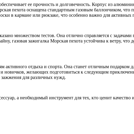
 обеспечивает ее прочность и долговечность. Корпус из алюмин
рская пехота оснащена стандартным газовым баллончиком, что п
оски в кармане или рюкзаке, что особенно важно для активных 
азано множеством тестов. Она отлично справляется с задачами 
айну, газовая зажигалка Морская пехота устойчива к ветру, что
м активного отдыха и спорта. Она станет отличным подарком дл
к и новичков, желающих подготовиться к следующим приключени
 зажжения для различных нужд.
сессуар, а необходимый инструмент для тех, кто ценит качество