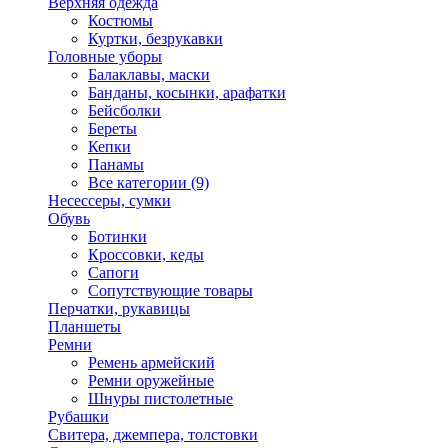
Верхняя одежда
Костюмы
Куртки, безрукавки
Головные уборы
Балаклавы, маски
Банданы, косынки, арафатки
Бейсболки
Береты
Кепки
Панамы
Все категории (9)
Несессеры, сумки
Обувь
Ботинки
Кроссовки, кеды
Сапоги
Сопутствующие товары
Перчатки, рукавицы
Планшеты
Ремни
Ремень армейский
Ремни оружейные
Шнуры пистолетные
Рубашки
Свитера, джемпера, толстовки