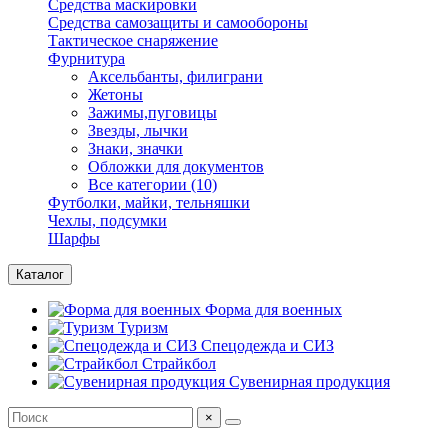
Средства маскировки
Средства самозащиты и самообороны
Тактическое снаряжение
Фурнитура
Аксельбанты, филиграни
Жетоны
Зажимы,пуговицы
Звезды, лычки
Знаки, значки
Обложки для документов
Все категории (10)
Футболки, майки, тельняшки
Чехлы, подсумки
Шарфы
Каталог
Форма для военных
Туризм
Спецодежда и СИЗ
Страйкбол
Сувенирная продукция
×