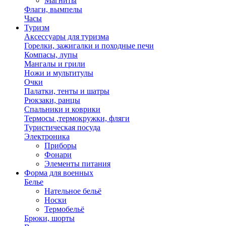
Магниты
Флаги, вымпелы
Часы
Туризм
Аксессуары для туризма
Горелки, зажигалки и походные печи
Компасы, лупы
Мангалы и грили
Ножи и мультитулы
Очки
Палатки, тенты и шатры
Рюкзаки, ранцы
Спальники и коврики
Термосы ,термокружки, фляги
Туристическая посуда
Электроника
Приборы
Фонари
Элементы питания
Форма для военных
Белье
Нательное бельё
Носки
Термобельё
Брюки, шорты