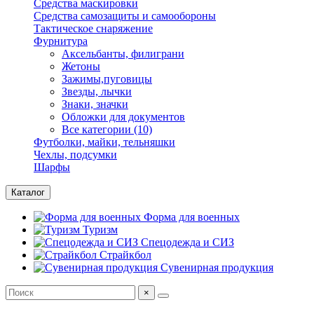
Средства маскировки
Средства самозащиты и самообороны
Тактическое снаряжение
Фурнитура
Аксельбанты, филиграни
Жетоны
Зажимы,пуговицы
Звезды, лычки
Знаки, значки
Обложки для документов
Все категории (10)
Футболки, майки, тельняшки
Чехлы, подсумки
Шарфы
Каталог
Форма для военных
Туризм
Спецодежда и СИЗ
Страйкбол
Сувенирная продукция
×