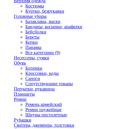
Верхняя одежда
Костюмы
Куртки, безрукавки
Головные уборы
Балаклавы, маски
Банданы, косынки, арафатки
Бейсболки
Береты
Кепки
Панамы
Все категории (9)
Несессеры, сумки
Обувь
Ботинки
Кроссовки, кеды
Сапоги
Сопутствующие товары
Перчатки, рукавицы
Планшеты
Ремни
Ремень армейский
Ремни оружейные
Шнуры пистолетные
Рубашки
Свитера, джемпера, толстовки