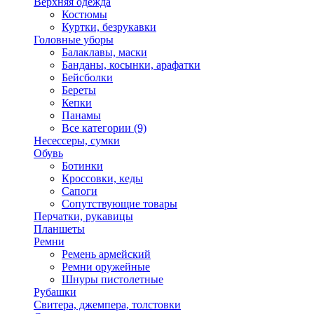
Верхняя одежда
Костюмы
Куртки, безрукавки
Головные уборы
Балаклавы, маски
Банданы, косынки, арафатки
Бейсболки
Береты
Кепки
Панамы
Все категории (9)
Несессеры, сумки
Обувь
Ботинки
Кроссовки, кеды
Сапоги
Сопутствующие товары
Перчатки, рукавицы
Планшеты
Ремни
Ремень армейский
Ремни оружейные
Шнуры пистолетные
Рубашки
Свитера, джемпера, толстовки