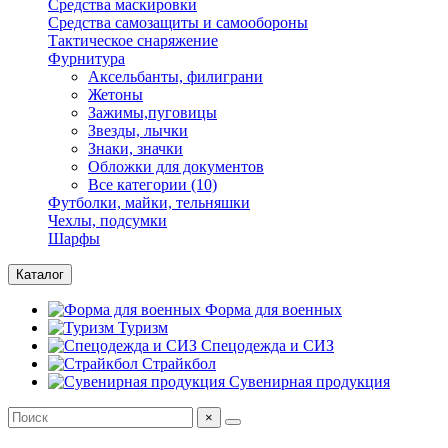
Средства маскировки
Средства самозащиты и самообороны
Тактическое снаряжение
Фурнитура
Аксельбанты, филиграни
Жетоны
Зажимы,пуговицы
Звезды, лычки
Знаки, значки
Обложки для документов
Все категории (10)
Футболки, майки, тельняшки
Чехлы, подсумки
Шарфы
Каталог
Форма для военных
Туризм
Спецодежда и СИЗ
Страйкбол
Сувенирная продукция
×