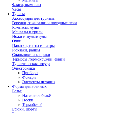
Магниты
Флаги, вымпелы
Часы
Туризм
Аксессуары для туризма
Горелки, зажигалки и походные печи
Компасы, лупы
Мангалы и грили
Ножи и мультитулы
Очки
Палатки, тенты и шатры
Рюкзаки, ранцы
Спальники и коврики
Термосы ,термокружки, фляги
Туристическая посуда
Электроника
Приборы
Фонари
Элементы питания
Форма для военных
Белье
Нательное бельё
Носки
Термобельё
Брюки, шорты