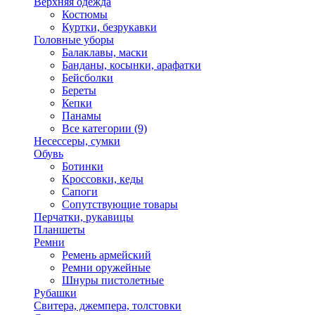
Верхняя одежда
Костюмы
Куртки, безрукавки
Головные уборы
Балаклавы, маски
Банданы, косынки, арафатки
Бейсболки
Береты
Кепки
Панамы
Все категории (9)
Несессеры, сумки
Обувь
Ботинки
Кроссовки, кеды
Сапоги
Сопутствующие товары
Перчатки, рукавицы
Планшеты
Ремни
Ремень армейский
Ремни оружейные
Шнуры пистолетные
Рубашки
Свитера, джемпера, толстовки