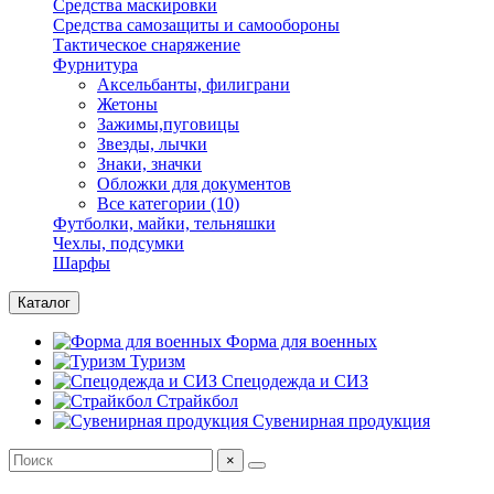
Средства маскировки
Средства самозащиты и самообороны
Тактическое снаряжение
Фурнитура
Аксельбанты, филиграни
Жетоны
Зажимы,пуговицы
Звезды, лычки
Знаки, значки
Обложки для документов
Все категории (10)
Футболки, майки, тельняшки
Чехлы, подсумки
Шарфы
Каталог
Форма для военных
Туризм
Спецодежда и СИЗ
Страйкбол
Сувенирная продукция
×