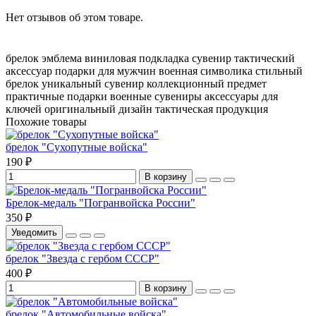
Нет отзывов об этом товаре.
брелок
эмблема
виниловая подкладка
сувенир
тактический
аксессуар
подарки для мужчин
военная символика
стильный
брелок
уникальный сувенир
коллекционный предмет
практичные подарки
военные сувениры
аксессуары для
ключей
оригинальный дизайн
тактическая продукция
Похожие товары
брелок "Сухопутные войска"
190 ₽
В корзину
Брелок-медаль "Погранвойска России"
350 ₽
Уведомить
брелок "Звезда с гербом СССР"
400 ₽
В корзину
брелок "Автомобильные войска"