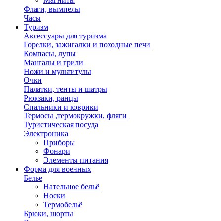
Магниты
Флаги, вымпелы
Часы
Туризм
Аксессуары для туризма
Горелки, зажигалки и походные печи
Компасы, лупы
Мангалы и грили
Ножи и мультитулы
Очки
Палатки, тенты и шатры
Рюкзаки, ранцы
Спальники и коврики
Термосы ,термокружки, фляги
Туристическая посуда
Электроника
Приборы
Фонари
Элементы питания
Форма для военных
Белье
Нательное бельё
Носки
Термобельё
Брюки, шорты