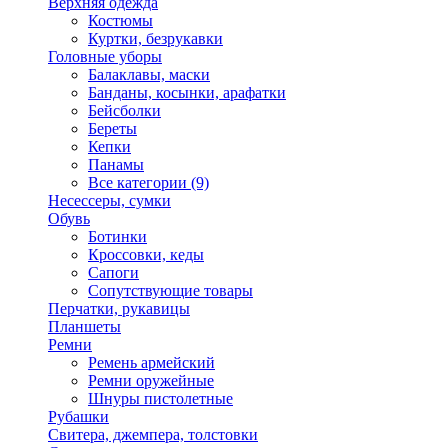
Верхняя одежда
Костюмы
Куртки, безрукавки
Головные уборы
Балаклавы, маски
Банданы, косынки, арафатки
Бейсболки
Береты
Кепки
Панамы
Все категории (9)
Несессеры, сумки
Обувь
Ботинки
Кроссовки, кеды
Сапоги
Сопутствующие товары
Перчатки, рукавицы
Планшеты
Ремни
Ремень армейский
Ремни оружейные
Шнуры пистолетные
Рубашки
Свитера, джемпера, толстовки