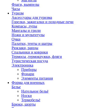
Магниты
Флаги, вымпелы
Часы
Туризм
Аксессуары для туризма
Горелки, зажигалки и походные печи
Компасы, лупы
Мангалы и грили
Ножи и мультитулы
Очки
Палатки, тенты и шатры
Рюкзаки, ранцы
Спальники и коврики
Термосы ,термокружки, фляги
Туристическая посуда
Электроника
Приборы
Фонари
Элементы питания
Форма для военных
Белье
Нательное бельё
Носки
Термобельё
Брюки, шорты