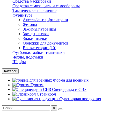
Средства маскировки
Средства самозащиты и самообороны
Тактическое снаряжение
Фурнитура
Аксельбанты, филиграни
Жетоны
Зажимы,пуговицы
Звезды, лычки
Знаки, значки
Обложки для документов
Все категории (10)
Футболки, майки, тельняшки
Чехлы, подсумки
Шарфы
Каталог
Форма для военных
Туризм
Спецодежда и СИЗ
Страйкбол
Сувенирная продукция
×