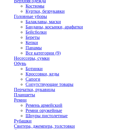
Верхняя одежда
Костюмы
Куртки, безрукавки
Головные уборы
Балаклавы, маски
Банданы, косынки, арафатки
Бейсболки
Береты
Кепки
Панамы
Все категории (9)
Несессеры, сумки
Обувь
Ботинки
Кроссовки, кеды
Сапоги
Сопутствующие товары
Перчатки, рукавицы
Планшеты
Ремни
Ремень армейский
Ремни оружейные
Шнуры пистолетные
Рубашки
Свитера, джемпера, толстовки