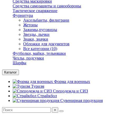
Средства маскировки
Средства самозащиты и самообороны
Тактическое снаряжение
Фурнитура
Аксельбанты, филиграни
Жетоны
Зажимы,пуговицы
Звезды, лычки
Знаки, значки
Обложки для документов
Все категории (10)
Футболки, майки, тельняшки
Чехлы, подсумки
Шарфы
Каталог
Форма для военных
Туризм
Спецодежда и СИЗ
Страйкбол
Сувенирная продукция
×