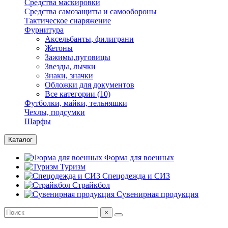
Средства маскировки
Средства самозащиты и самообороны
Тактическое снаряжение
Фурнитура
Аксельбанты, филиграни
Жетоны
Зажимы,пуговицы
Звезды, лычки
Знаки, значки
Обложки для документов
Все категории (10)
Футболки, майки, тельняшки
Чехлы, подсумки
Шарфы
Каталог
Форма для военных
Туризм
Спецодежда и СИЗ
Страйкбол
Сувенирная продукция
×