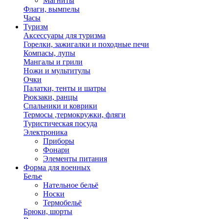
Магниты
Флаги, вымпелы
Часы
Туризм
Аксессуары для туризма
Горелки, зажигалки и походные печи
Компасы, лупы
Мангалы и грили
Ножи и мультитулы
Очки
Палатки, тенты и шатры
Рюкзаки, ранцы
Спальники и коврики
Термосы ,термокружки, фляги
Туристическая посуда
Электроника
Приборы
Фонари
Элементы питания
Форма для военных
Белье
Нательное бельё
Носки
Термобельё
Брюки, шорты