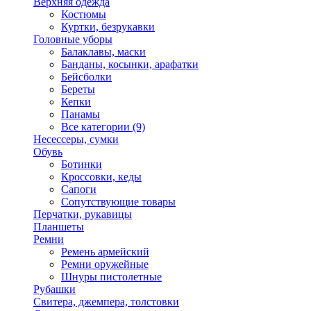
Верхняя одежда
Костюмы
Куртки, безрукавки
Головные уборы
Балаклавы, маски
Банданы, косынки, арафатки
Бейсболки
Береты
Кепки
Панамы
Все категории (9)
Несессеры, сумки
Обувь
Ботинки
Кроссовки, кеды
Сапоги
Сопутствующие товары
Перчатки, рукавицы
Планшеты
Ремни
Ремень армейский
Ремни оружейные
Шнуры пистолетные
Рубашки
Свитера, джемпера, толстовки