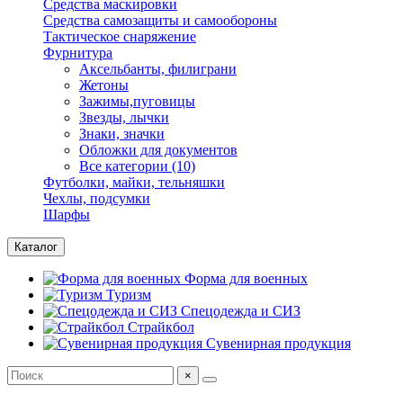
Средства маскировки
Средства самозащиты и самообороны
Тактическое снаряжение
Фурнитура
Аксельбанты, филиграни
Жетоны
Зажимы,пуговицы
Звезды, лычки
Знаки, значки
Обложки для документов
Все категории (10)
Футболки, майки, тельняшки
Чехлы, подсумки
Шарфы
Каталог
Форма для военных
Туризм
Спецодежда и СИЗ
Страйкбол
Сувенирная продукция
×