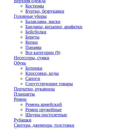
Верхняя одежда
Костюмы
Куртки, безрукавки
Головные уборы
Балаклавы, маски
Банданы, косынки, арафатки
Бейсболки
Береты
Кепки
Панамы
Все категории (9)
Несессеры, сумки
Обувь
Ботинки
Кроссовки, кеды
Сапоги
Сопутствующие товары
Перчатки, рукавицы
Планшеты
Ремни
Ремень армейский
Ремни оружейные
Шнуры пистолетные
Рубашки
Свитера, джемпера, толстовки