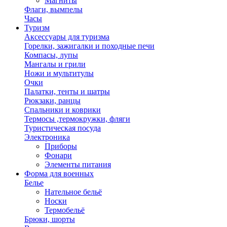
Магниты
Флаги, вымпелы
Часы
Туризм
Аксессуары для туризма
Горелки, зажигалки и походные печи
Компасы, лупы
Мангалы и грили
Ножи и мультитулы
Очки
Палатки, тенты и шатры
Рюкзаки, ранцы
Спальники и коврики
Термосы ,термокружки, фляги
Туристическая посуда
Электроника
Приборы
Фонари
Элементы питания
Форма для военных
Белье
Нательное бельё
Носки
Термобельё
Брюки, шорты