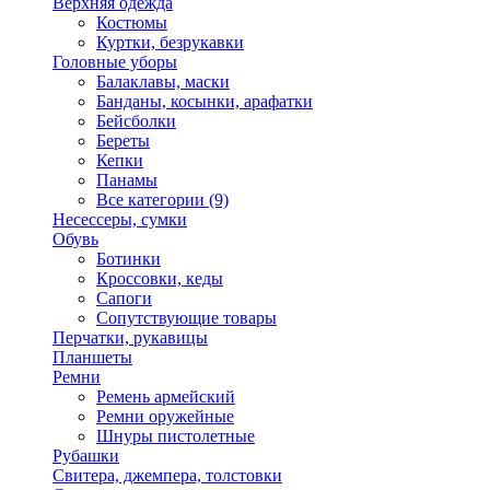
Верхняя одежда
Костюмы
Куртки, безрукавки
Головные уборы
Балаклавы, маски
Банданы, косынки, арафатки
Бейсболки
Береты
Кепки
Панамы
Все категории (9)
Несессеры, сумки
Обувь
Ботинки
Кроссовки, кеды
Сапоги
Сопутствующие товары
Перчатки, рукавицы
Планшеты
Ремни
Ремень армейский
Ремни оружейные
Шнуры пистолетные
Рубашки
Свитера, джемпера, толстовки