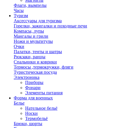
Магниты
Флаги, вымпелы
Часы
Туризм
Аксессуары для туризма
Горелки, зажигалки и походные печи
Компасы, лупы
Мангалы и грили
Ножи и мультитулы
Очки
Палатки, тенты и шатры
Рюкзаки, ранцы
Спальники и коврики
Термосы ,термокружки, фляги
Туристическая посуда
Электроника
Приборы
Фонари
Элементы питания
Форма для военных
Белье
Нательное бельё
Носки
Термобельё
Брюки, шорты