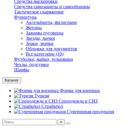
Средства маскировки
Средства самозащиты и самообороны
Тактическое снаряжение
Фурнитура
Аксельбанты, филиграни
Жетоны
Зажимы,пуговицы
Звезды, лычки
Знаки, значки
Обложки для документов
Все категории (10)
Футболки, майки, тельняшки
Чехлы, подсумки
Шарфы
Каталог
Форма для военных
Туризм
Спецодежда и СИЗ
Страйкбол
Сувенирная продукция
×