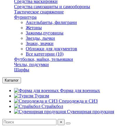
Средства маскировки
Средства самозащиты и самообороны
Тактическое снаряжение
Фурнитура
Аксельбанты, филиграни
Жетоны
Зажимы,пуговицы
Звезды, лычки
Знаки, значки
Обложки для документов
Все категории (10)
Футболки, майки, тельняшки
Чехлы, подсумки
Шарфы
Каталог
Форма для военных
Туризм
Спецодежда и СИЗ
Страйкбол
Сувенирная продукция
×