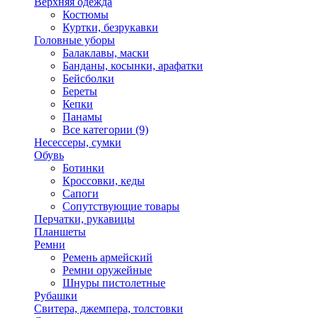
Верхняя одежда
Костюмы
Куртки, безрукавки
Головные уборы
Балаклавы, маски
Банданы, косынки, арафатки
Бейсболки
Береты
Кепки
Панамы
Все категории (9)
Несессеры, сумки
Обувь
Ботинки
Кроссовки, кеды
Сапоги
Сопутствующие товары
Перчатки, рукавицы
Планшеты
Ремни
Ремень армейский
Ремни оружейные
Шнуры пистолетные
Рубашки
Свитера, джемпера, толстовки