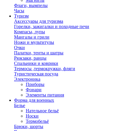
Магниты
Флаги, вымпелы
Часы
Туризм
Аксессуары для туризма
Горелки, зажигалки и походные печи
Компасы, лупы
Мангалы и грили
Ножи и мультитулы
Очки
Палатки, тенты и шатры
Рюкзаки, ранцы
Спальники и коврики
Термосы ,термокружки, фляги
Туристическая посуда
Электроника
Приборы
Фонари
Элементы питания
Форма для военных
Белье
Нательное бельё
Носки
Термобельё
Брюки, шорты