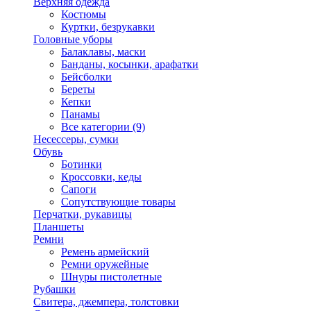
Верхняя одежда
Костюмы
Куртки, безрукавки
Головные уборы
Балаклавы, маски
Банданы, косынки, арафатки
Бейсболки
Береты
Кепки
Панамы
Все категории (9)
Несессеры, сумки
Обувь
Ботинки
Кроссовки, кеды
Сапоги
Сопутствующие товары
Перчатки, рукавицы
Планшеты
Ремни
Ремень армейский
Ремни оружейные
Шнуры пистолетные
Рубашки
Свитера, джемпера, толстовки