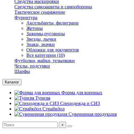
Средства маскировки
Средства самозащиты и самообороны
Тактическое снаряжение
Фурнитура
Аксельбанты, филиграни
Жетоны
Зажимы,пуговицы
Звезды, лычки
Знаки, значки
Обложки для документов
Все категории (10)
Футболки, майки, тельняшки
Чехлы, подсумки
Шарфы
Каталог
Форма для военных
Туризм
Спецодежда и СИЗ
Страйкбол
Сувенирная продукция
×