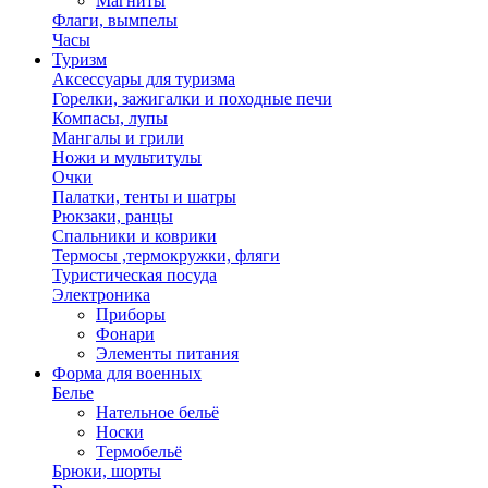
Магниты
Флаги, вымпелы
Часы
Туризм
Аксессуары для туризма
Горелки, зажигалки и походные печи
Компасы, лупы
Мангалы и грили
Ножи и мультитулы
Очки
Палатки, тенты и шатры
Рюкзаки, ранцы
Спальники и коврики
Термосы ,термокружки, фляги
Туристическая посуда
Электроника
Приборы
Фонари
Элементы питания
Форма для военных
Белье
Нательное бельё
Носки
Термобельё
Брюки, шорты