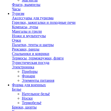
Магниты
Флаги, вымпелы
Часы
Туризм
Аксессуары для туризма
Горелки, зажигалки и походные печи
Компасы, лупы
Мангалы и грили
Ножи и мультитулы
Очки
Палатки, тенты и шатры
Рюкзаки, ранцы
Спальники и коврики
Термосы ,термокружки, фляги
Туристическая посуда
Электроника
Приборы
Фонари
Элементы питания
Форма для военных
Белье
Нательное бельё
Носки
Термобельё
Брюки, шорты