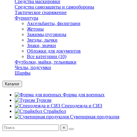
Средства маскировки
Средства самозащиты и самообороны
Тактическое снаряжение
Фурнитура
Аксельбанты, филиграни
Жетоны
Зажимы,пуговицы
Звезды, лычки
Знаки, значки
Обложки для документов
Все категории (10)
Футболки, майки, тельняшки
Чехлы, подсумки
Шарфы
Каталог
Форма для военных
Туризм
Спецодежда и СИЗ
Страйкбол
Сувенирная продукция
×