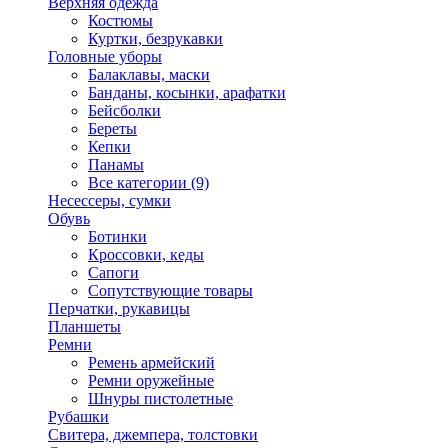
Верхняя одежда
Костюмы
Куртки, безрукавки
Головные уборы
Балаклавы, маски
Банданы, косынки, арафатки
Бейсболки
Береты
Кепки
Панамы
Все категории (9)
Несессеры, сумки
Обувь
Ботинки
Кроссовки, кеды
Сапоги
Сопутствующие товары
Перчатки, рукавицы
Планшеты
Ремни
Ремень армейский
Ремни оружейные
Шнуры пистолетные
Рубашки
Свитера, джемпера, толстовки