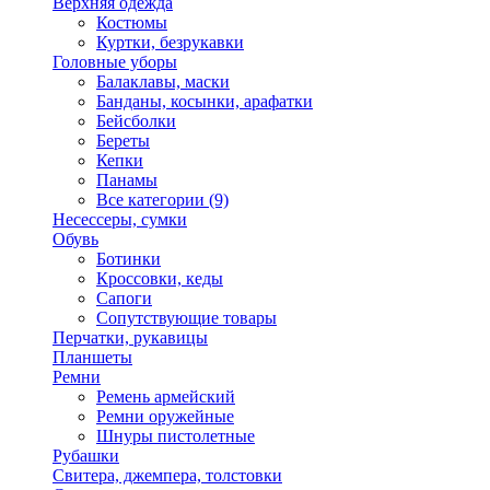
Верхняя одежда
Костюмы
Куртки, безрукавки
Головные уборы
Балаклавы, маски
Банданы, косынки, арафатки
Бейсболки
Береты
Кепки
Панамы
Все категории (9)
Несессеры, сумки
Обувь
Ботинки
Кроссовки, кеды
Сапоги
Сопутствующие товары
Перчатки, рукавицы
Планшеты
Ремни
Ремень армейский
Ремни оружейные
Шнуры пистолетные
Рубашки
Свитера, джемпера, толстовки