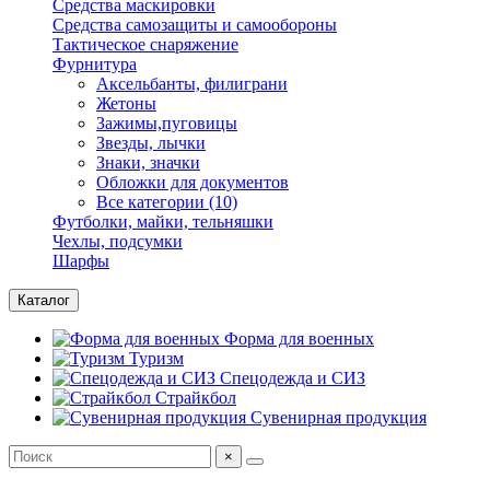
Средства маскировки
Средства самозащиты и самообороны
Тактическое снаряжение
Фурнитура
Аксельбанты, филиграни
Жетоны
Зажимы,пуговицы
Звезды, лычки
Знаки, значки
Обложки для документов
Все категории (10)
Футболки, майки, тельняшки
Чехлы, подсумки
Шарфы
Каталог
Форма для военных
Туризм
Спецодежда и СИЗ
Страйкбол
Сувенирная продукция
×