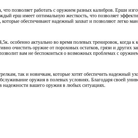
, что позволяет работать с оружием разных калибров. Ерши изго
аждый ерш имеет оптимальную жесткость, что позволяет эффекти
и, которые обеспечивают надежный захват и позволяют легко ма
,5к. особенно актуально во время полевых тренировок, когда к
тивно очистить оружие от пороховых остатков, грязи и других з
озволит вам не беспокоиться о возможных проблемах с оружием
релкам, так и новичкам, которые хотят обеспечить надежный ухо
 обслуживание оружия в полевых условиях. Благодаря своей унив
в надежности вашего оружия в любых ситуациях.