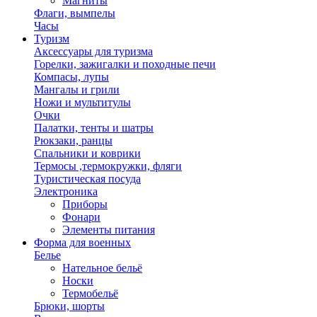
Магниты
Флаги, вымпелы
Часы
Туризм
Аксессуары для туризма
Горелки, зажигалки и походные печи
Компасы, лупы
Мангалы и грили
Ножи и мультитулы
Очки
Палатки, тенты и шатры
Рюкзаки, ранцы
Спальники и коврики
Термосы ,термокружки, фляги
Туристическая посуда
Электроника
Приборы
Фонари
Элементы питания
Форма для военных
Белье
Нательное бельё
Носки
Термобельё
Брюки, шорты