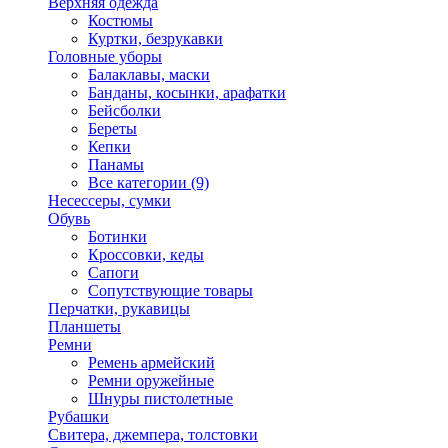
Верхняя одежда
Костюмы
Куртки, безрукавки
Головные уборы
Балаклавы, маски
Банданы, косынки, арафатки
Бейсболки
Береты
Кепки
Панамы
Все категории (9)
Несессеры, сумки
Обувь
Ботинки
Кроссовки, кеды
Сапоги
Сопутствующие товары
Перчатки, рукавицы
Планшеты
Ремни
Ремень армейский
Ремни оружейные
Шнуры пистолетные
Рубашки
Свитера, джемпера, толстовки