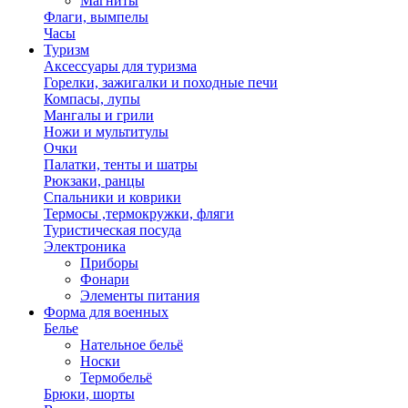
Магниты
Флаги, вымпелы
Часы
Туризм
Аксессуары для туризма
Горелки, зажигалки и походные печи
Компасы, лупы
Мангалы и грили
Ножи и мультитулы
Очки
Палатки, тенты и шатры
Рюкзаки, ранцы
Спальники и коврики
Термосы ,термокружки, фляги
Туристическая посуда
Электроника
Приборы
Фонари
Элементы питания
Форма для военных
Белье
Нательное бельё
Носки
Термобельё
Брюки, шорты